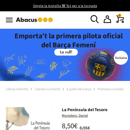
Omple la motxilla 🎒 Tot per a la tornada
0
Emporta’t la primera pilota oficial
del Barça Femení
Llibres Infantils
Literatura infantil
A partir de 5 anys
Primeres novel·les
La Península del Tesoro
Monedero, Daniel
8,50€
8,95€