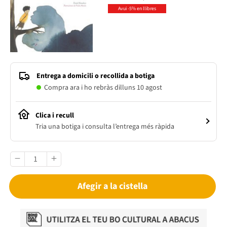
Avui -5% en llibres
Entrega a domicili o recollida a botiga
Compra ara i ho rebràs dilluns 10 agost
Clica i recull
Tria una botiga i consulta l’entrega més ràpida
Afegir a la cistella