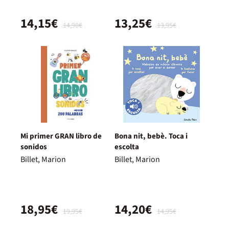
14,15€
13,25€
14,90€
13,95€
Mi primer GRAN libro de
Bona nit, bebè. Toca i
sonidos
escolta
Billet, Marion
Billet, Marion
18,95€
14,20€
19,95€
14,95€