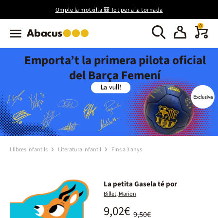
Omple la motxilla 🎒 Tot per a la tornada
0
Emporta’t la primera pilota oficial
del Barça Femení
Llibres Infantils
Literatura infantil
Fins a 3 anys
La petita Gasela té por
Billet, Marion
9,02€
9,50€