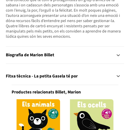
Una col·lecció que té com a protagonistes un grup d’amics de la
sabana i on cadascun dels personatges s’associa amb una emoció
com l’enuig, la por, l’orgull o la felicitat. En molt poques pàgines,
l’autora aconsegueix presentar una situació d’on neix una emoció i
dóna recursos fàcils d’entendre pel nens per saber gestionar-la.
Quatre llibres de cartró encunyat i resistents pensats per ser
manipulats pels més petits, on els conviden a aprendre de manera
lúdica quines són les seves emocions.
Biografia de Marion Billet
Fitxa tècnica - La petita Gasela té por
Productes relacionats Billet, Marion