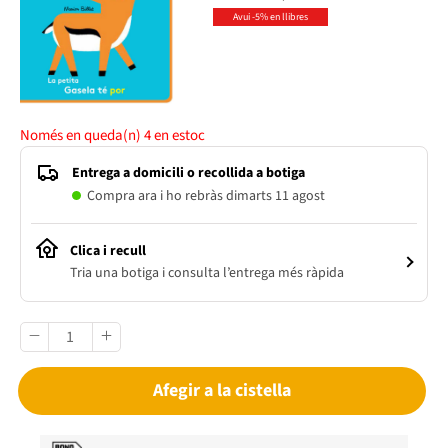
Avui -5% en llibres
Només en queda(n)
4
en estoc
Entrega a domicili o recollida a botiga
Compra ara i ho rebràs dimarts 11 agost
Clica i recull
Tria una botiga i consulta l’entrega més ràpida
Afegir a la cistella