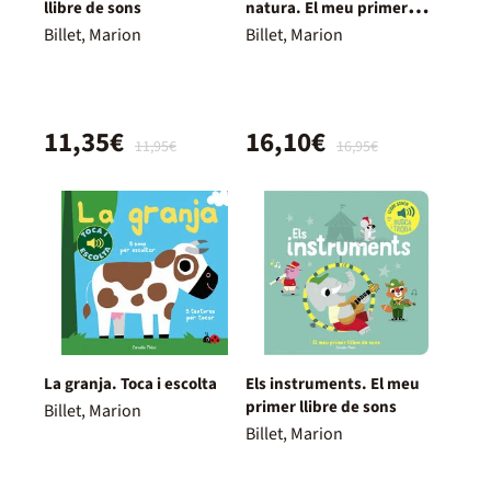
llibre de sons
natura. El meu primer
llibre de sons
Billet, Marion
Billet, Marion
11,35€
16,10€
11,95€
16,95€
La granja. Toca i escolta
Els instruments. El meu
primer llibre de sons
Billet, Marion
Billet, Marion