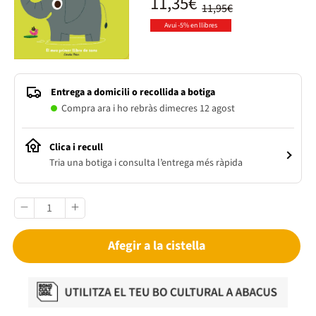
11,35€
11,95€
Avui -5% en llibres
Entrega a domicili o recollida a botiga
Compra ara i ho rebràs dimecres 12 agost
Clica i recull
Tria una botiga i consulta l’entrega més ràpida
Afegir a la cistella