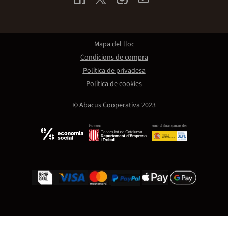
Mapa del lloc
Condicions de compra
Política de privadesa
Política de cookies
© Abacus Cooperativa 2023
Promou:
Amb el finançament de: