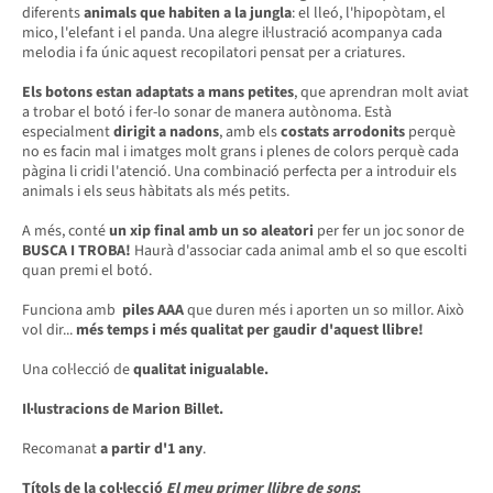
diferents
animals que habiten a la jungla
: el lleó, l'hipopòtam, el
mico, l'elefant i el panda. Una alegre il·lustració acompanya cada
melodia i fa únic aquest recopilatori pensat per a criatures.
Els botons estan adaptats a mans petites
, que aprendran molt aviat
a trobar el botó i fer-lo sonar de manera autònoma. Està
especialment
dirigit a nadons
, amb els
costats arrodonits
perquè
no es facin mal i imatges molt grans i plenes de colors perquè cada
pàgina li cridi l'atenció. Una combinació perfecta per a introduir els
animals i els seus hàbitats als més petits.
A més, conté
un xip final amb un so aleatori
per fer un joc sonor de
BUSCA I TROBA!
Haurà d'associar cada animal amb el so que escolti
quan premi el botó.
Funciona amb
piles AAA
que duren més i aporten un so millor. Això
vol dir...
més temps i més qualitat per gaudir d'aquest llibre!
Una col·lecció de
qualitat inigualable.
Il·lustracions de Marion Billet.
Recomanat
a partir d'1 any
.
Títols de la col·lecció
El meu primer llibre de sons
: