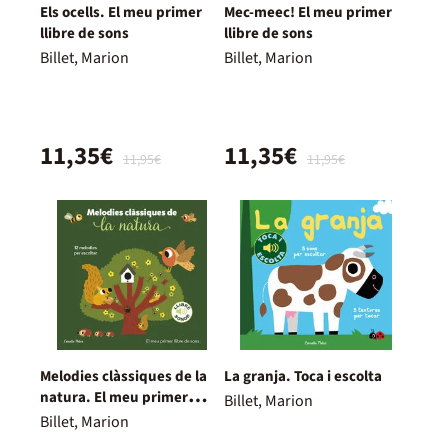
Els ocells. El meu primer
Mec-meec! El meu primer
llibre de sons
llibre de sons
Billet, Marion
Billet, Marion
11,35€
11,35€
11,95€
11,95€
Melodies clàssiques de la
La granja. Toca i escolta
natura. El meu primer
Billet, Marion
llibre de sons
Billet, Marion