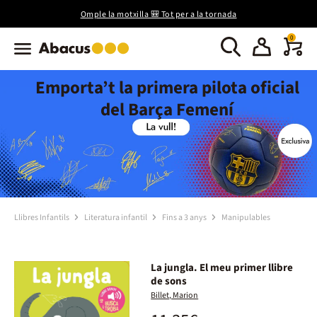
Omple la motxilla 🎒 Tot per a la tornada
0
Emporta’t la primera pilota oficial
del Barça Femení
Llibres Infantils
Literatura infantil
Fins a 3 anys
Manipulables
La jungla. El meu primer llibre
de sons
Billet, Marion