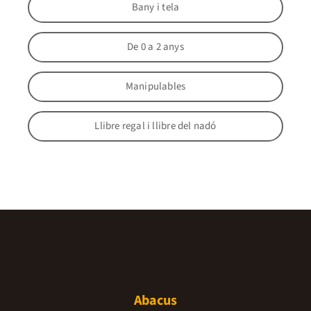
Bany i tela
De 0 a 2 anys
Manipulables
Llibre regal i llibre del nadó
Abacus