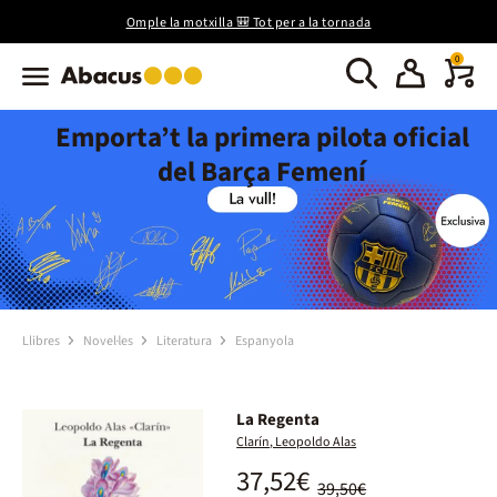
Omple la motxilla 🎒 Tot per a la tornada
0
Emporta’t la primera pilota oficial
del Barça Femení
Llibres
Novel·les
Literatura
Espanyola
La Regenta
Clarín, Leopoldo Alas
37,52€
39,50€