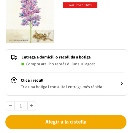
Avui -5% en llibres
Entrega a domicili o recollida a botiga
Compra ara i ho rebràs dilluns 10 agost
Clica i recull
Tria una botiga i consulta l’entrega més ràpida
Afegir a la cistella