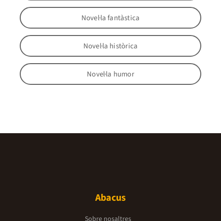
Novel·la fantàstica
Novel·la històrica
Novel·la humor
Abacus
Sobre nosaltres