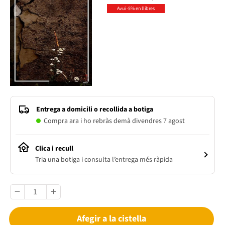
Avui -5% en llibres
Entrega a domicili o recollida a botiga
Compra ara i ho rebràs demà divendres 7 agost
Clica i recull
Tria una botiga i consulta l’entrega més ràpida
Afegir a la cistella