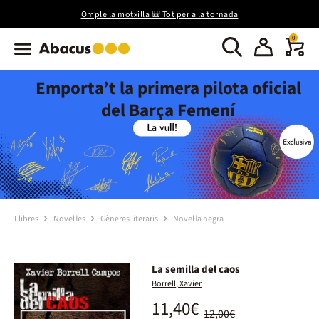
Omple la motxilla 🎒 Tot per a la tornada
0
Emporta’t la primera pilota oficial
del Barça Femení
Llibres
Novel·les
Gèneres literaris
Novel·la negra
La semilla del caos
Borrell, Xavier
11,40€
12,00€