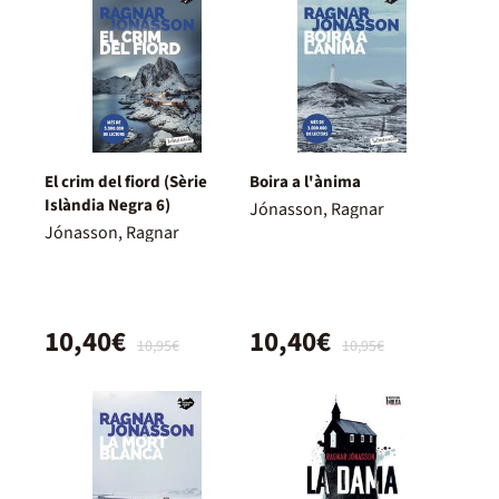
El crim del fiord (Sèrie
Boira a l'ànima
Islàndia Negra 6)
Jónasson, Ragnar
Jónasson, Ragnar
10,40€
10,40€
10,95€
10,95€