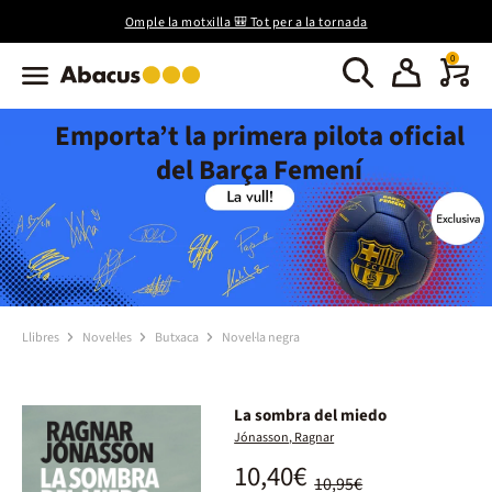
Omple la motxilla 🎒 Tot per a la tornada
0
Emporta’t la primera pilota oficial
del Barça Femení
Llibres
Novel·les
Butxaca
Novel·la negra
La sombra del miedo
Jónasson, Ragnar
10,40€
10,95€