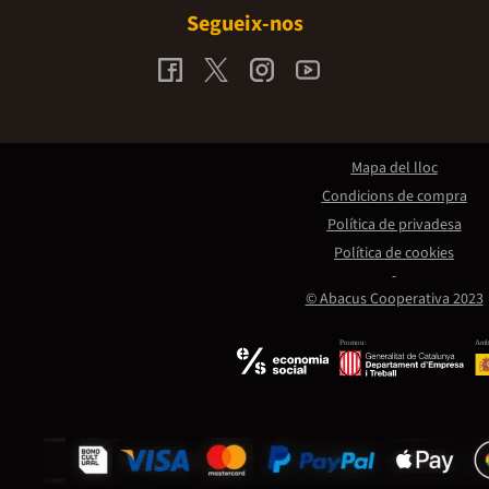
Segueix-nos
Mapa del lloc
Condicions de compra
Política de privadesa
Política de cookies
© Abacus Cooperativa 2023
Promou:
Amb 