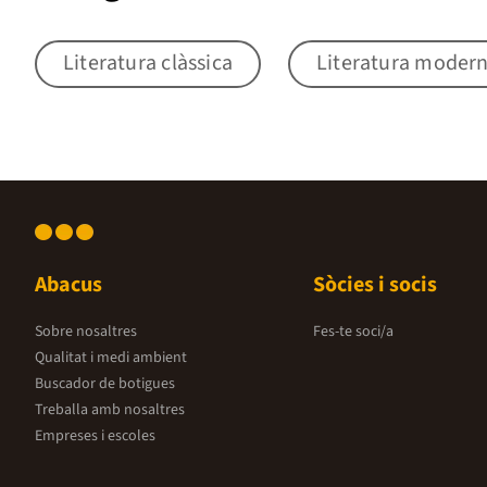
Literatura clàssica
Literatura moder
Abacus
Sòcies i socis
Sobre nosaltres
Fes-te soci/a
Qualitat i medi ambient
Buscador de botigues
Treballa amb nosaltres
Empreses i escoles