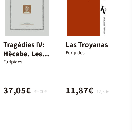
Tragèdies IV:
Las Troyanas
Hècabe. Les
Eurípides
suplicants
Eurípides
37,05€
11,87€
39,00€
12,50€