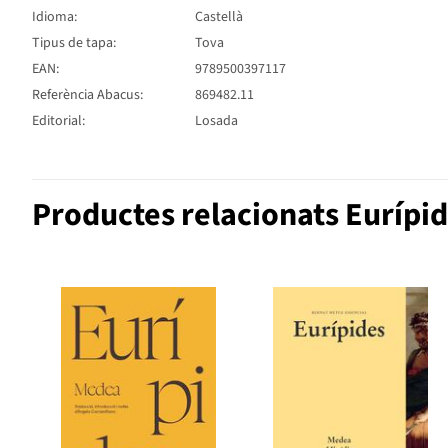
Idioma:
Castellà
Tipus de tapa:
Tova
EAN:
9789500397117
Referència Abacus:
869482.11
Editorial:
Losada
Productes relacionats Eurípi