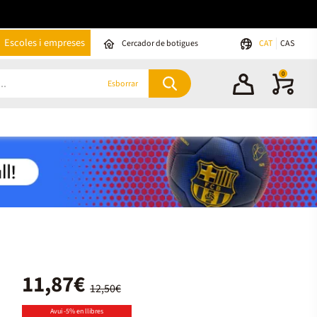
Escoles i empreses
Cercador de botigues
CAT
CAS
0
Esborrar
11,87€
12,50€
Avui -5% en llibres