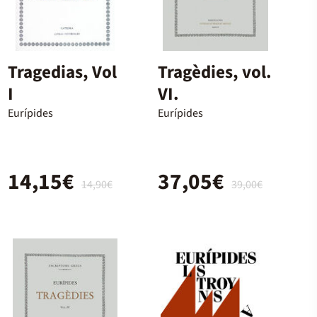
Tragedias, Vol
Tragèdies, vol.
I
VI.
Eurípides
Eurípides
14,15€
37,05€
14,90€
39,00€