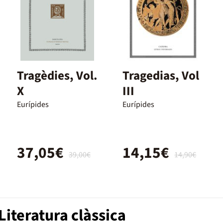
Tragèdies, Vol.
Tragedias, Vol
X
III
Eurípides
Eurípides
37,05€
14,15€
39,00€
14,90€
iteratura clàssica