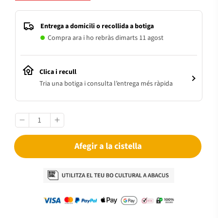
Entrega a domicili o recollida a botiga
Compra ara i ho rebràs dimarts 11 agost
Clica i recull
Tria una botiga i consulta l’entrega més ràpida
Afegir a la cistella