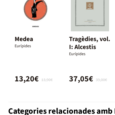
Medea
Tragèdies, vol.
I: Alcestis
Eurípides
Eurípides
13,20€
37,05€
13,90€
39,00€
Categories relacionades amb L