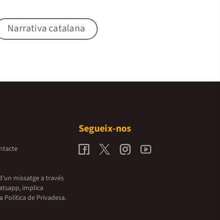
Narrativa catalana
Segueix-nos
ntacte
d’un missatge a través
atsapp, implica
la
Política de Privadesa.