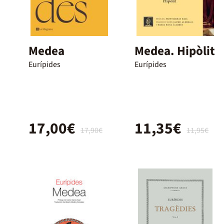
Medea
Medea. Hipòlit
Eurípides
Eurípides
17,00€
11,35€
17,90€
11,95€