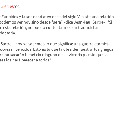
)
5
en estoc
 Eurípides y la sociedad ateniense del siglo V existe una relación
podemos ver hoy sino desde fuera” –dice Jean-Paul Sartre–. “Si
le esta relación, no puedo contentarme con traducir Las
daptarla.
Sartre–, hoy ya sabemos lo que significa: una guerra atómica
ores ni vencidos. Esto es lo que la obra demuestra: los griegos
ro no sacarán beneficio ninguno de su victoria puesto que la
es los hará perecer a todos”.