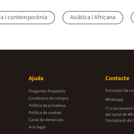
na i contemporània
Asiàtica i Africana
Ajuda
Contacte
Formulari de co
Preguntes freqüents
Condicions de compra
Whatsapp
Política de privadesa
(*) L'enviament 
Política de cookies
del canal de Wh
Canal de denúncies
l'acceptació de 
Avís legal