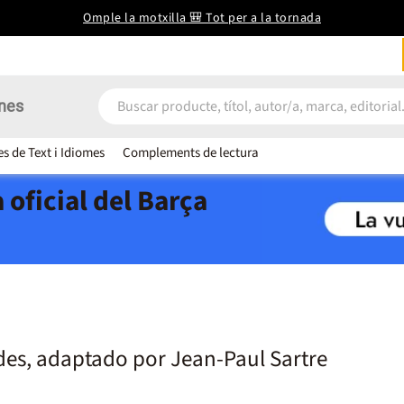
Omple la motxilla 🎒 Tot per a la tornada
nes
es de Text i Idiomes
Complements de lectura
 oficial del Barça
ides, adaptado por Jean-Paul Sartre