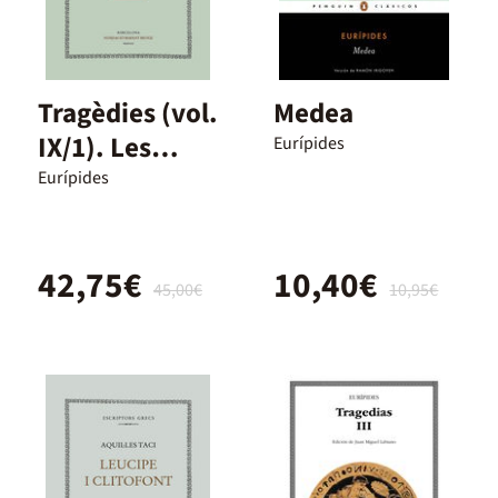
Tragèdies (vol.
Medea
IX/1). Les
Eurípides
bacants
Eurípides
42,75€
10,40€
45,00€
10,95€