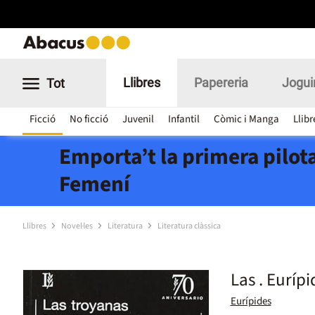
Llibres
Papereria
Jogui
Tot
Ficció
No ficció
Juvenil
Infantil
Còmic i Manga
Llibr
Emporta’t la primera pilota
Femení
Llibres
Novel·les
Literatura
Literatura clàssica
Las . Euríp
Eurípides