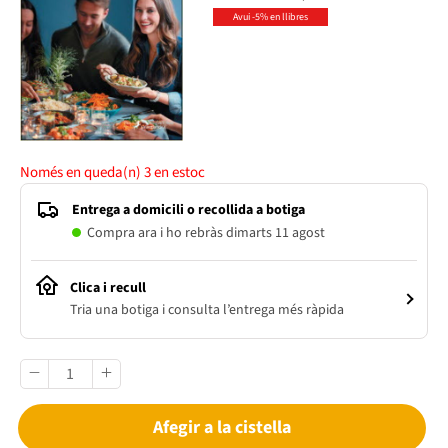
Avui -5% en llibres
Només en queda(n)
3
en estoc
Entrega a domicili o recollida a botiga
Compra ara i ho rebràs dimarts 11 agost
Clica i recull
Tria una botiga i consulta l’entrega més ràpida
Afegir a la cistella