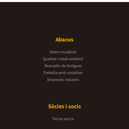
Abacus
Sobre nosaltres
Qualitat i medi ambient
Buscador de botigues
Treballa amb nosaltres
Empreses i escoles
Sòcies i socis
Fes-te soci/a