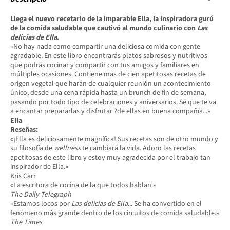
Llega el nuevo recetario de la imparable Ella, la inspiradora gurú
de la comida saludable que cautivó al mundo culinario con
Las
delicias de Ella
.
«No hay nada como compartir una deliciosa comida con gente
agradable. En este libro encontrarás platos sabrosos y nutritivos
que podrás cocinar y compartir con tus amigos y familiares en
múltiples ocasiones. Contiene más de cien apetitosas recetas de
origen vegetal que harán de cualquier reunión un acontecimiento
único, desde una cena rápida hasta un brunch de fin de semana,
pasando por todo tipo de celebraciones y aniversarios. Sé que te va
a encantar prepararlas y disfrutar ?de ellas en buena compañía...»
Ella
Reseñas:
«¡Ella es deliciosamente magnífica! Sus recetas son de otro mundo y
su filosofía de
wellness
te cambiará la vida. Adoro las recetas
apetitosas de este libro y estoy muy agradecida por el trabajo tan
inspirador de Ella.»
Kris Carr
«La escritora de cocina de la que todos hablan.»
The Daily Telegraph
«Estamos locos por
Las delicias de Ella
... Se ha convertido en el
fenómeno más grande dentro de los circuitos de comida saludable.»
The Times