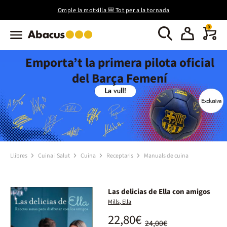
Omple la motxilla 🎒 Tot per a la tornada
0
Emporta’t la primera pilota oficial
del Barça Femení
Llibres
Cuina i Salut
Cuina
Receptaris
Manuals de cuina
Las delicias de Ella con amigos
Mills, Ella
22,80€
24,00€