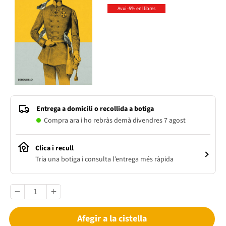
Avui -5% en llibres
Entrega a domicili o recollida a botiga
Compra ara i ho rebràs demà divendres 7 agost
Clica i recull
Tria una botiga i consulta l’entrega més ràpida
Afegir a la cistella