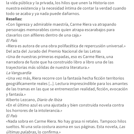
la vida pública y la privada, los hilos que unen la Historia con
nuestra existencia y la necesidad íntima de contar la verdad cuando
todo se acaba y ya nada puede dañarnos.
Reseñas:
«Con ligereza y admirable maestría, Carme Riera va atrapando
personajes memorables como quien atrapa escarabajos para
clavarlos con alfileres dentro de una caja.»
El País
«Riera es autora de una obra polifacética de repercusión universal.»
Del acta del Jurado del Premio Nacional de las Letras
«Una de nuestras primeras espadas, eso es Carme Riera, una
narradora de fuste que ha construido libro a libro una de las
trayectorias más sólidas de nuestra literatura.»
La Vanguardia
«Una vez más, Riera recorre con la fantasía hecha ficción territorios
geográficamente reales [...]. Lectura imprescindible para los amantes
de las tramas en las que se entremezclan realidad, ficción, evocación
y fantasía.»
Alberto Lezcano,
Diario de Ibiza
«En el último azul es una ajustada y bien construida novela contra
los horrores de la intolerancia.»
El País
«Nada sobra en Carme Riera. No hay grasa ni retales. Tampoco hilos
sueltos. Ni una sola costura asoma en sus páginas. Esta novela,
Las
últimas palabras
, lo confirma.»