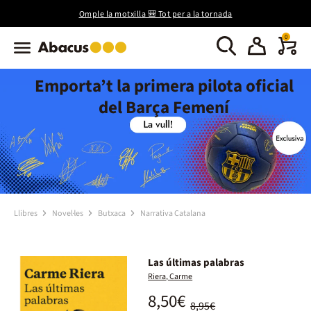
Omple la motxilla 🎒 Tot per a la tornada
0
Emporta’t la primera pilota oficial
del Barça Femení
Llibres
Novel·les
Butxaca
Narrativa Catalana
Las últimas palabras
Riera, Carme
8,50€
8,95€