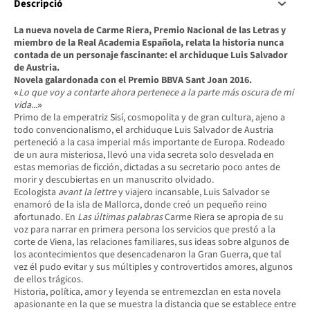
Descripció
La nueva novela de Carme Riera, Premio Nacional de las Letras y
miembro de la Real Academia Española, relata la historia nunca
contada de un personaje fascinante: el archiduque Luis Salvador
de Austria.
Novela galardonada con el Premio BBVA Sant Joan 2016.
«
Lo que voy a contarte ahora pertenece a la parte más oscura de mi
vida...
»
Primo de la emperatriz Sisí, cosmopolita y de gran cultura, ajeno a
todo convencionalismo, el archiduque Luis Salvador de Austria
perteneció a la casa imperial más importante de Europa. Rodeado
de un aura misteriosa, llevó una vida secreta solo desvelada en
estas memorias de ficción, dictadas a su secretario poco antes de
morir y descubiertas en un manuscrito olvidado.
Ecologista
avant la lettre
y viajero incansable, Luis Salvador se
enamoró de la isla de Mallorca, donde creó un pequeño reino
afortunado. En
Las últimas palabras
Carme Riera se apropia de su
voz para narrar en primera persona los servicios que prestó a la
corte de Viena, las relaciones familiares, sus ideas sobre algunos de
los acontecimientos que desencadenaron la Gran Guerra, que tal
vez él pudo evitar y sus múltiples y controvertidos amores, algunos
de ellos trágicos.
Historia, política, amor y leyenda se entremezclan en esta novela
apasionante en la que se muestra la distancia que se establece entre