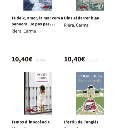
Te deix, amor, la mar com a
Dins el darrer blau
penyora. Jo pos per
Riera, Carme
testimoni les gavines
Riera, Carme
10,40€
10,40€
10,95€
10,95€
Temps d'innocència
L'estiu de l'anglès