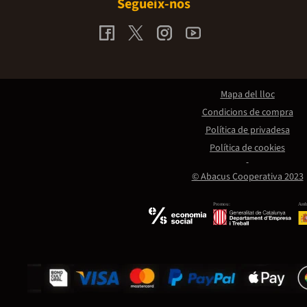
Segueix-nos
Mapa del lloc
Condicions de compra
Política de privadesa
Política de cookies
© Abacus Cooperativa 2023
Promou:
Amb 