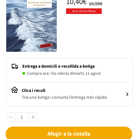
10,40€
10,95€
Avui -5% en llibres
Entrega a domicili o recollida a botiga
Compra ara i ho rebràs dimarts 11 agost
Clica i recull
Tria una botiga i consulta l’entrega més ràpida
Afegir a la cistella