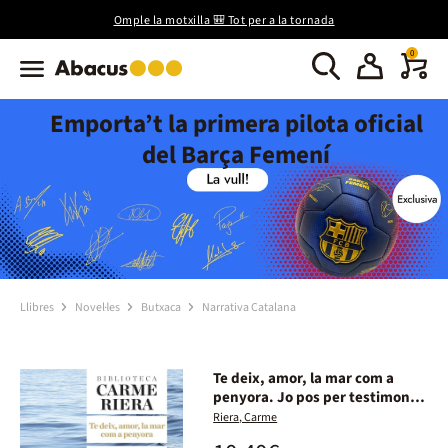
Omple la motxilla 🎒 Tot per a la tornada
0
Emporta’t la primera pilota oficial
del Barça Femení
Llibres
Novel·les
Butxaca
Narrativa Catalana
Te deix, amor, la mar com a
penyora. Jo pos per testimoni
les gavines
Riera, Carme