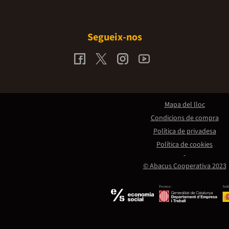
Segueix-nos
Mapa del lloc
Condicions de compra
Política de privadesa
Política de cookies
© Abacus Cooperativa 2023
Promou:
Amb 