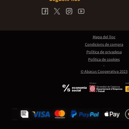
Mapa del lloc
Condicions de compra
Política de privadesa
Política de cookies
© Abacus Cooperativa 2023
Promou:
Amb 