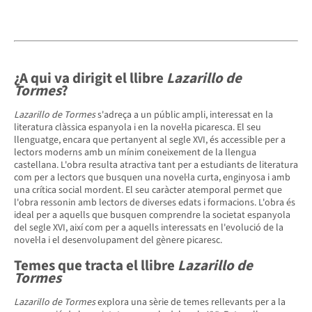
¿A qui va dirigit el llibre
Lazarillo de
Tormes
?
Lazarillo de Tormes
s'adreça a un públic ampli, interessat en la
literatura clàssica espanyola i en la novel·la picaresca. El seu
llenguatge, encara que pertanyent al segle XVI, és accessible per a
lectors moderns amb un mínim coneixement de la llengua
castellana. L'obra resulta atractiva tant per a estudiants de literatura
com per a lectors que busquen una novel·la curta, enginyosa i amb
una crítica social mordent. El seu caràcter atemporal permet que
l'obra ressonin amb lectors de diverses edats i formacions. L'obra és
ideal per a aquells que busquen comprendre la societat espanyola
del segle XVI, així com per a aquells interessats en l'evolució de la
novel·la i el desenvolupament del gènere picaresc.
Temes que tracta el llibre
Lazarillo de
Tormes
Lazarillo de Tormes
explora una sèrie de temes rellevants per a la