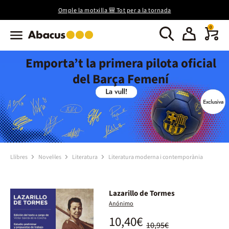
Omple la motxilla 🎒 Tot per a la tornada
0
Emporta’t la primera pilota oficial
del Barça Femení
Llibres
Novel·les
Literatura
Literatura moderna i contemporània
Lazarillo de Tormes
Anónimo
10,40€
10,95€