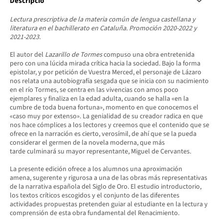
Descripció
Lectura prescriptiva de la materia común de lengua castellana y
literatura en el bachillerato en Cataluña. Promoción 2020-2022 y
2021-2023.
El autor del
Lazarillo de Tormes
compuso una obra entretenida
pero con una lúcida mirada crítica hacia la sociedad. Bajo la forma
epistolar, y por petición de Vuestra Merced, el personaje de Lázaro
nos relata una autobiografía sesgada que se inicia con su nacimiento
en el río Tormes, se centra en las vivencias con amos poco
ejemplares y finaliza en la edad adulta, cuando se halla «en la
cumbre de toda buena fortuna», momento en que conocemos el
«caso muy por extenso». La genialidad de su creador radica en que
nos hace cómplices a los lectores y creemos que el contenido que se
ofrece en la narración es cierto, verosímil, de ahí que se la pueda
considerar el germen de la novela moderna, que más
tarde culminará su mayor representante, Miguel de Cervantes.
La presente edición ofrece a los alumnos una aproximación
amena, sugerente y rigurosa a una de las obras más representativas
de la narrativa española del Siglo de Oro. El estudio introductorio,
los textos críticos escogidos y el conjunto de las diferentes
actividades propuestas pretenden guiar al estudiante en la lectura y
comprensión de esta obra fundamental del Renacimiento.