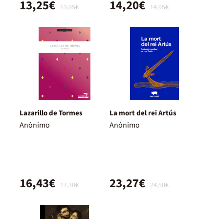
13,25€
14,20€
13,95€
14,95€
Lazarillo de Tormes
La mort del rei Artús
Anónimo
Anónimo
16,43€
23,27€
17,30€
24,50€