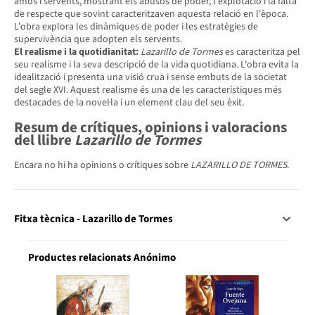
amos i servents, mostrant els abusos de poder, l'explotació i la falta
de respecte que sovint caracteritzaven aquesta relació en l'època.
L'obra explora les dinàmiques de poder i les estratègies de
supervivència que adopten els servents.
El realisme i la quotidianitat:
Lazarillo de Tormes
es caracteritza pel
seu realisme i la seva descripció de la vida quotidiana. L'obra evita la
idealització i presenta una visió crua i sense embuts de la societat
del segle XVI. Aquest realisme és una de les característiques més
destacades de la novel·la i un element clau del seu èxit.
Resum de crítiques, opinions i valoracions
del llibre
Lazarillo de Tormes
Encara no hi ha opinions o crítiques sobre
LAZARILLO DE TORMES
.
Fitxa tècnica - Lazarillo de Tormes
Productes relacionats Anónimo