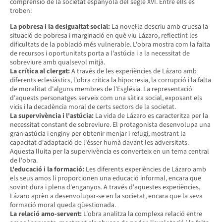
comprensió de la societat espanyola del segle XVI. Entre ells es
troben:
La pobresa i la desigualtat social:
La novel·la descriu amb cruesa la
situació de pobresa i marginació en què viu Lázaro, reflectint les
dificultats de la població més vulnerable. L'obra mostra com la falta
de recursos i oportunitats porta a l'astúcia i a la necessitat de
sobreviure amb qualsevol mitjà.
La crítica al clergat:
A través de les experiències de Lázaro amb
diferents eclesiàstics, l'obra critica la hipocresia, la corrupció i la falta
de moralitat d'alguns membres de l'Església. La representació
d'aquests personatges serveix com una sàtira social, exposant els
vicis i la decadència moral de certs sectors de la societat.
La supervivència i l'astúcia:
La vida de Lázaro es caracteritza per la
necessitat constant de sobreviure. El protagonista desenvolupa una
gran astúcia i enginy per obtenir menjar i refugi, mostrant la
capacitat d'adaptació de l'ésser humà davant les adversitats.
Aquesta lluita per la supervivència es converteix en un tema central
de l'obra.
L'educació i la formació:
Les diferents experiències de Lázaro amb
els seus amos li proporcionen una educació informal, encara que
sovint dura i plena d'enganyos. A través d'aquestes experiències,
Lázaro aprèn a desenvolupar-se en la societat, encara que la seva
formació moral queda qüestionada.
La relació amo-servent:
L'obra analitza la complexa relació entre