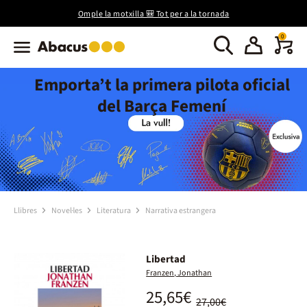
Omple la motxilla 🎒 Tot per a la tornada
0
Emporta’t la primera pilota oficial
del Barça Femení
Llibres
Novel·les
Literatura
Narrativa estrangera
Libertad
Franzen, Jonathan
25,65€
27,00€