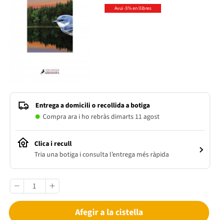
Avui -5% en llibres
Entrega a domicili o recollida a botiga
Compra ara i ho rebràs dimarts 11 agost
Clica i recull
Tria una botiga i consulta l’entrega més ràpida
Afegir a la cistella