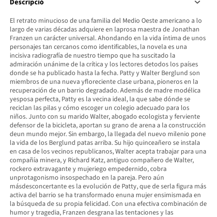
Descripció
El retrato minucioso de una familia del Medio Oeste americano a lo
largo de varias décadas adquiere en laprosa maestra de Jonathan
Franzen un carácter universal. Ahondando en la vida íntima de unos
personajes tan cercanos como identificables, la novela es una
incisiva radiografía de nuestro tiempo que ha suscitado la
admiración unánime de la crítica y los lectores detodos los países
donde se ha publicado hasta la fecha. Patty y Walter Berglund son
miembros de una nueva yfloreciente clase urbana, pioneros en la
recuperación de un barrio degradado. Además de madre modélica
yesposa perfecta, Patty es la vecina ideal, la que sabe dónde se
reciclan las pilas y cómo escoger un colegio adecuado para los
niños. Junto con su marido Walter, abogado ecologista y ferviente
defensor de la bicicleta, aportan su grano de arena a la construcción
deun mundo mejor. Sin embargo, la llegada del nuevo milenio pone
la vida de los Berglund patas arriba. Su hijo quinceañero se instala
en casa de los vecinos republicanos, Walter acepta trabajar para una
compañía minera, y Richard Katz, antiguo compañero de Walter,
rockero extravagante y mujeriego empedernido, cobra
unprotagonismo insospechado en la pareja. Pero aún
másdesconcertante es la evolución de Patty, que de serla figura más
activa del barrio se ha transformado enuna mujer ensimismada en
la búsqueda de su propia felicidad. Con una efectiva combinación de
humor y tragedia, Franzen desgrana las tentaciones y las