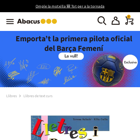
Omple la motxilla 🎒 Tot per a la tornada
0
Emporta’t la primera pilota oficial
del Barça Femení
Llibres
Llibres de text curs