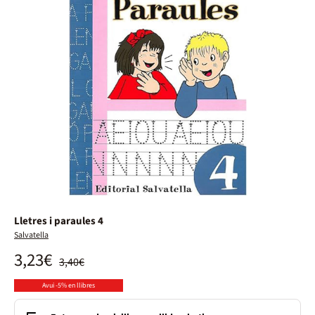
Lletres i paraules 4
Salvatella
3,23€
3,40€
Avui -5% en llibres