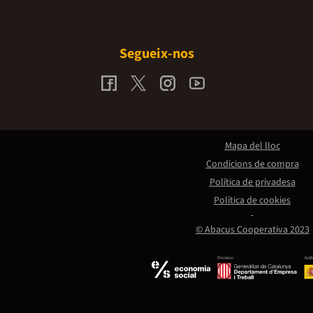
Segueix-nos
Mapa del lloc
Condicions de compra
Política de privadesa
Política de cookies
© Abacus Cooperativa 2023
Promou:
Amb 