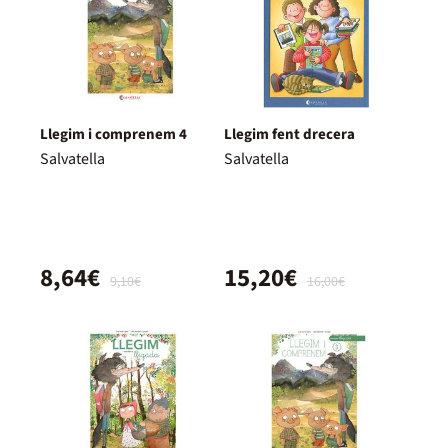
Llegim i comprenem 4
Llegim fent drecera
Salvatella
Salvatella
8,64€
15,20€
9,10€
16,00€