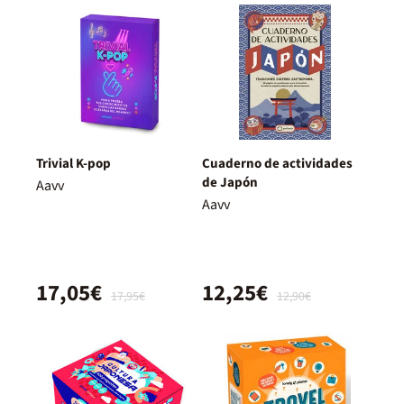
Trivial K-pop
Cuaderno de actividades
de Japón
Aavv
Aavv
17,05€
12,25€
17,95€
12,90€