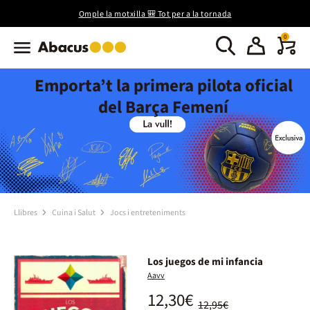
Omple la motxilla 🎒 Tot per a la tornada
0
Emporta’t la primera pilota oficial
del Barça Femení
Llibres
Cuina i Salut
Jocs i entreteniments
Los juegos de mi infancia
Aavv
12,30€
12,95€