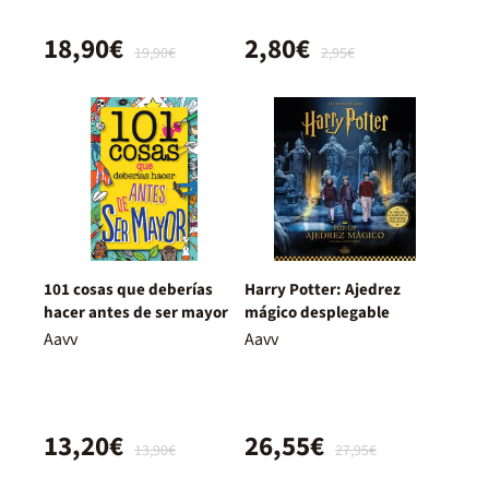
18,90€
2,80€
19,90€
2,95€
101 cosas que deberías
Harry Potter: Ajedrez
hacer antes de ser mayor
mágico desplegable
Aavv
Aavv
13,20€
26,55€
13,90€
27,95€