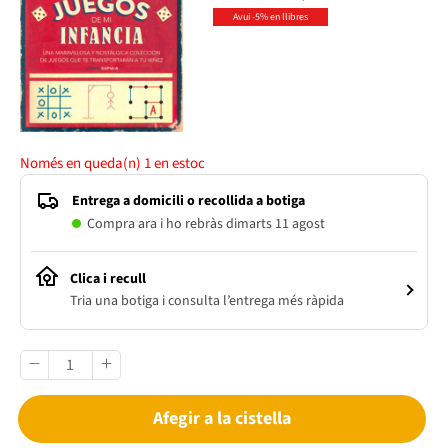
Avui -5% en llibres
Només en queda(n)
1
en estoc
Entrega a domicili o recollida a botiga
Compra ara i ho rebràs dimarts 11 agost
Clica i recull
Tria una botiga i consulta l’entrega més ràpida
Afegir a la cistella