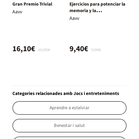
Gran Premio Trivial
Ejercicios para potenciar la
memoria y la
Aavv
concentración (edición
Aavv
exclusiva) (Rubio. Entrena
tu mente)
16,10€
9,40€
16,95€
9,90€
Categories relacionades amb Jocs i entreteniments
Aprendre a estalviar
Benestar i salut