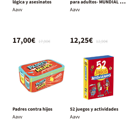
lógica y asesinatos
para adultos- MUNDIAL de
fútbol
Aavv
Aavv
17,00€
12,25€
17,90€
12,90€
Padres contra hijos
52 juegos y actividades
Aavv
Aavv