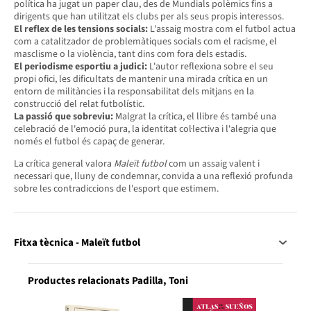
política ha jugat un paper clau, des de Mundials polèmics fins a
dirigents que han utilitzat els clubs per als seus propis interessos.
El reflex de les tensions socials:
L'assaig mostra com el futbol actua
com a catalitzador de problemàtiques socials com el racisme, el
masclisme o la violència, tant dins com fora dels estadis.
El periodisme esportiu a judici:
L'autor reflexiona sobre el seu
propi ofici, les dificultats de mantenir una mirada crítica en un
entorn de militàncies i la responsabilitat dels mitjans en la
construcció del relat futbolístic.
La passió que sobreviu:
Malgrat la crítica, el llibre és també una
celebració de l'emoció pura, la identitat col·lectiva i l'alegria que
només el futbol és capaç de generar.
La crítica general valora
Maleït futbol
com un assaig valent i
necessari que, lluny de condemnar, convida a una reflexió profunda
sobre les contradiccions de l'esport que estimem.
Fitxa tècnica - Maleït futbol
Productes relacionats Padilla, Toni