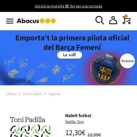
Omple la motxilla 🎒 Tot per a la tornada
0
Emporta’t la primera pilota oficial
del Barça Femení
Llibres
Cuina i Salut
Esports
Maleït futbol
Padilla, Toni
12,30€
12,95€