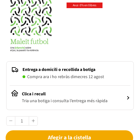
Avui -5% en llibres
Entrega a domicili o recollida a botiga
Compra ara i ho rebràs dimecres 12 agost
Clica i recull
Tria una botiga i consulta l’entrega més ràpida
Afegir a la cistella