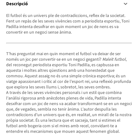
Descripció
El futbol és un univers ple de contradiccions, reflex de la societat.
Fent un repàs de les seves vivències com a periodista esportiu, Toni
Padilla intenta desxifrar en quin moment un joc de nens es va
convertir en un negoci sense ànima.
T'has preguntat mai en quin moment el futbol va deixar de ser
només un joc per convertir-se en un negoci gegantí?
Maleït futbol
,
del reconegut periodista esportiu Toni Padilla, es capbussa en
aquesta i moltes altres qüestions amb una honestedat que
commou. Aquest assaig no és una simple crònica esportiva; és un
viatge apassionant i crític al cor de l'esport rei, una reflexió profunda
que explora les seves llums i, sobretot, les seves ombres.
A través de les seves vivències personals i un estil que combina
l'anàlisi rigorosa amb anècdotes plenes de vida, Padilla intenta
desxifrar com un joc de nens va acabar transformant-se en un negoci
que, de vegades, sembla no tenir ànima. L'autor despulla les
contradiccions d'un univers que és, en realitat, un mirall de la nostra
pròpia societat. És una lectura que et sacseja, tant si estimes el
futbol amb bogeria com si el mires amb recel, convidant-te a
entendre els mecanismes que mouen aquest fenomen global.