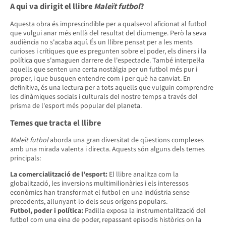
A qui va dirigit el llibre
Maleït futbol
?
Aquesta obra és imprescindible per a qualsevol aficionat al futbol
que vulgui anar més enllà del resultat del diumenge. Però la seva
audiència no s'acaba aquí. És un llibre pensat per a les ments
curioses i crítiques que es pregunten sobre el poder, els diners i la
política que s'amaguen darrere de l'espectacle. També interpel·la
aquells que senten una certa nostàlgia per un futbol més pur i
proper, i que busquen entendre com i per què ha canviat. En
definitiva, és una lectura per a tots aquells que vulguin comprendre
les dinàmiques socials i culturals del nostre temps a través del
prisma de l'esport més popular del planeta.
Temes que tracta el llibre
Maleït futbol
aborda una gran diversitat de qüestions complexes
amb una mirada valenta i directa. Aquests són alguns dels temes
principals:
La comercialització de l'esport:
El llibre analitza com la
globalització, les inversions multimilionàries i els interessos
econòmics han transformat el futbol en una indústria sense
precedents, allunyant-lo dels seus orígens populars.
Futbol, poder i política:
Padilla exposa la instrumentalització del
futbol com una eina de poder, repassant episodis històrics on la