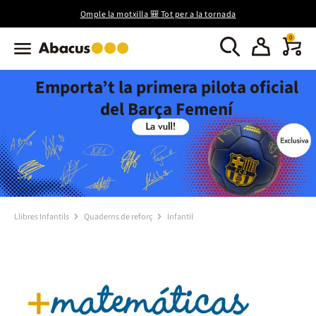
Omple la motxilla 🎒 Tot per a la tornada
0
Emporta’t la primera pilota oficial
del Barça Femení
Llibres Infantils
Quaderns de reforç
Infantil