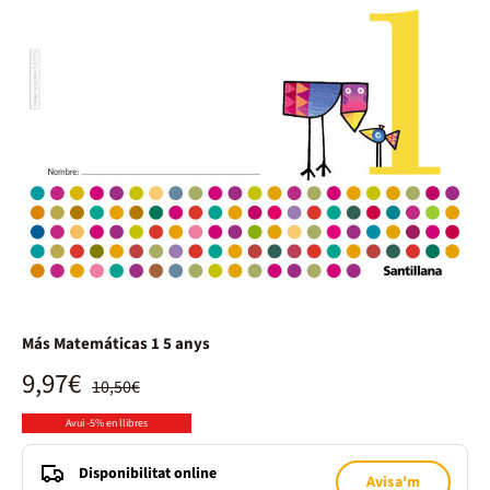
Más Matemáticas 1 5 anys
9,97€
10,50€
Avui -5% en llibres
Disponibilitat online
Avisa'm