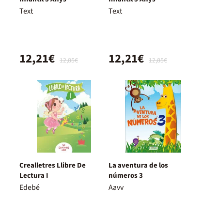
Text
Text
12,21€
12,21€
12,85€
12,85€
Crealletres Llibre De
La aventura de los
Lectura I
números 3
Edebé
Aavv