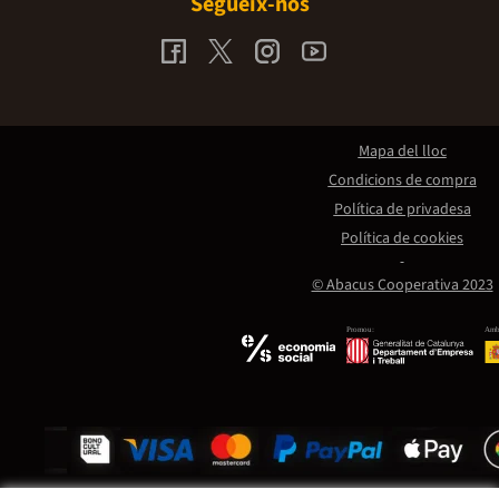
Segueix-nos
Mapa del lloc
Condicions de compra
Política de privadesa
Política de cookies
© Abacus Cooperativa 2023
Promou:
Amb 