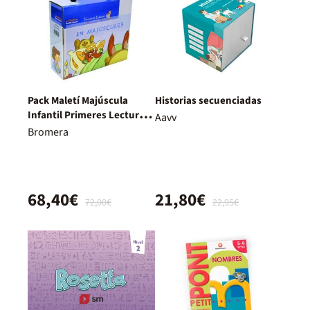
Pack Maletí Majúscula
Historias secuenciadas
Infantil Primeres Lectures
Aavv
De Micalet
Bromera
68,40€
21,80€
72,00€
22,95€