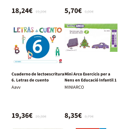
18,24€
5,70€
19,20€
6,00€
Cuaderno de lectoescritura
Mini Arco Exercicis per a
6. Letras de cuento
Nens en Educació Infantil 1
Aavv
MINIARCO
19,36€
8,35€
20,38€
8,79€