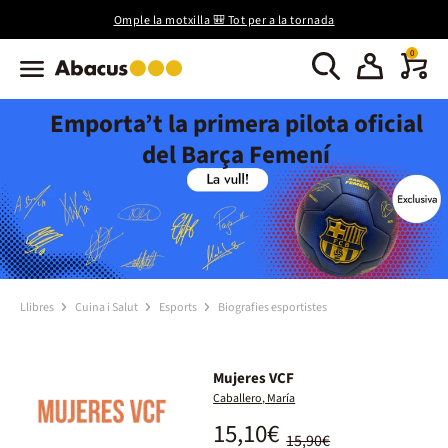
Omple la motxilla 🎒 Tot per a la tornada
0
Emporta’t la primera pilota oficial
del Barça Femení
Llibres
Cuina i Salut
Esports
Biografies esportistes
Mujeres VCF
Caballero, María
15,10€
15,90€