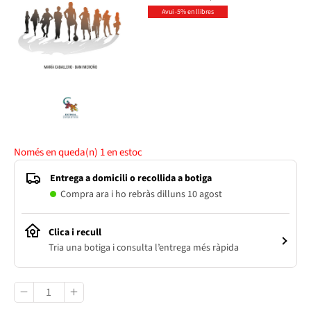
Avui -5% en llibres
Només en queda(n)
1
en estoc
Entrega a domicili o recollida a botiga
Compra ara i ho rebràs dilluns 10 agost
Clica i recull
Tria una botiga i consulta l’entrega més ràpida