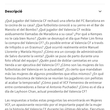
Descripció
¿Qué jugador del Valencia CF rechazó una oferta del FC Barcelona en
la cocina de su casa? ¿Que futbolista conoció a su yerno en el Bar de
Manolo el del Bombo? ¿Qué jugador del Valencia CF recibía
asiduamente llamadas de Maradona a su casa? ¿Por qué a Kempes
no le caía bien Nuno? ¿Quién se desmayó el día que Peter Lim firma
la compra del Valencia CF? ¿Es posible entrar al Valencia CF a través
de Infojobs o un Erasmus? ¿Qué ocurrió realmente entre Manuel
Llorente y Mariola Hoyos? ¿Cómo era un consejo de administración
de Salvo durante la venta? ¿Quién se puso de parto durante una
foto oficial del equipo? ¿Quién pasó de doblar camisetas en una
tienda a ser ejecutiva del Valencia CF? ¿Cómo son las mujeres de los
futbolistas del Valencia en la actualidad? ¿Es cierto que mandaban
más las mujeres de algunos presidentes que ellos mismos? ¿En qué
famosa discoteca de Valencia se reunían los jugadores con peñistas
al acabar la temporada? ¿Cómo pasó el VCF Femenino de entrenar
entre contenedores a llenar el Antonio Puchades? ¿Cómo es el día a
día de Layhoon Chan, actual presidenta del Valencia CF?
Las respuestas a todas estas preguntas las encontrarás en Mujeres
VCF, un apasionante recorrido por el importante papel de la mujer
en la historia del Valencia CF durante las últimas décadas. Ejecutivas