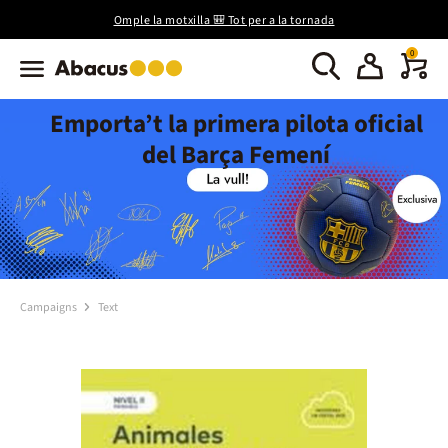
Omple la motxilla 🎒 Tot per a la tornada
0
Emporta’t la primera pilota oficial
del Barça Femení
Campaigns
Text