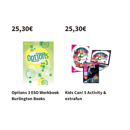
25,30€
25,30€
Options 3 ESO Workbook
Kids Can! 5 Activity &
Burlington Books
extrafun