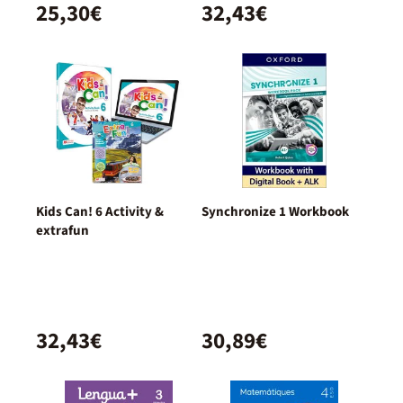
25,30€
32,43€
Kids Can! 6 Activity &
Synchronize 1 Workbook
extrafun
32,43€
30,89€