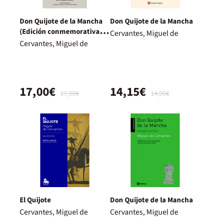
Don Quijote de la Mancha
Don Quijote de la Mancha
(Edición conmemorativa de
Cervantes, Miguel de
la RAE y la ASALE)
Cervantes, Miguel de
17,00€
14,15€
17,90€
14,90€
El Quijote
Don Quijote de la Mancha
Cervantes, Miguel de
Cervantes, Miguel de