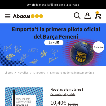
Omple la motxilla 🎒 Tot per a la tornada
0
Emporta’t la primera pilota oficial
del Barça Femení
Llibres
Novel·les
Literatura
Literatura moderna i contemporània
Novelas ejemplares I
Cervantes, Miguel de
10,40€
10,95€