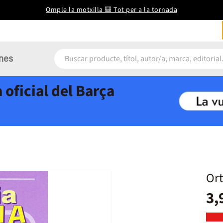
Omple la motxilla 🎒 Tot per a la tornada
nes
 oficial del Barça
Ort
3,