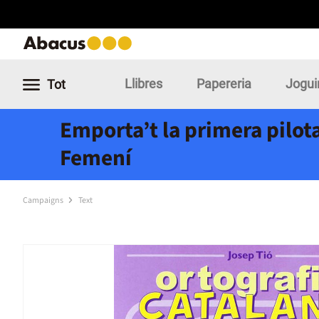
Llibres
Papereria
Jogui
Tot
Emporta’t la primera pilota
Femení
Campaigns
Text