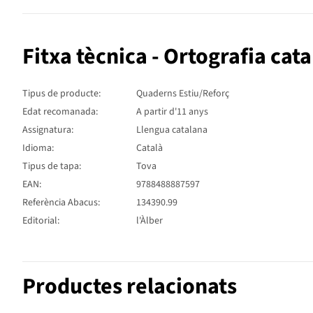
Fitxa tècnica - Ortografia cat
Tipus de producte:
Quaderns Estiu/Reforç
Edat recomanada:
A partir d'11 anys
Assignatura:
Llengua catalana
Idioma:
Català
Tipus de tapa:
Tova
EAN:
9788488887597
Referència Abacus:
134390.99
Editorial:
l'Àlber
Productes relacionats