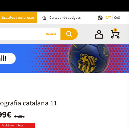
Escoles i empreses
Cercador de botigues
CAT
CAS
0
Esborrar
ografia catalana 11
99€
4,20€
Avui -5% en llibres