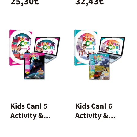
25,30€
32,43€
Kids Can! 5
Kids Can! 6
Activity &
Activity &
extrafun
extrafun