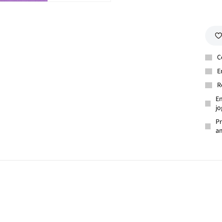
C
E
R
En
jo
Pr
am