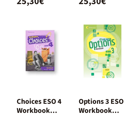
25,30€
25,30€
Choices ESO 4
Options 3 ESO
Workbook
Workbook
Spanish
Burlington
Books