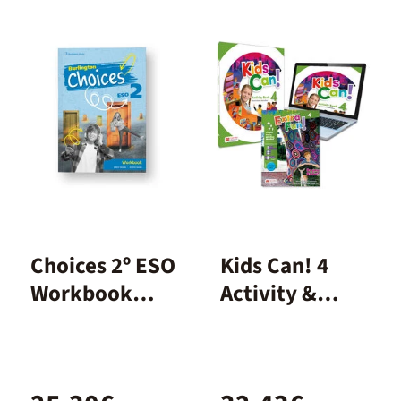
Choices 2º ESO
Kids Can! 4
Workbook
Activity &
Spanish
extrafun