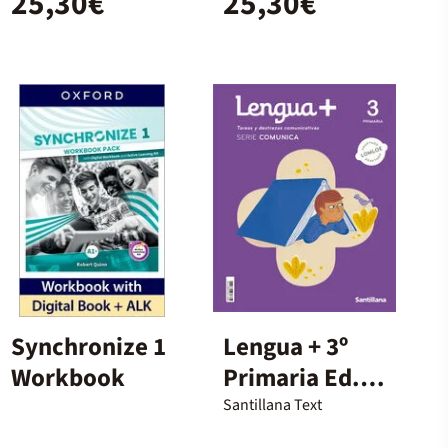
25,30€
25,30€
Synchronize 1
Lengua + 3º
Workbook
Primaria Ed.
Santillana
Santillana Text