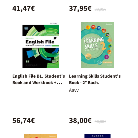
41,47€
37,95€
39,95€
English File B1. Student's
Learning Skills Student's
Book and Workbook +
Book - 2º Bach.
Digital (With Key Pack)
Aavv
56,74€
38,00€
40,00€