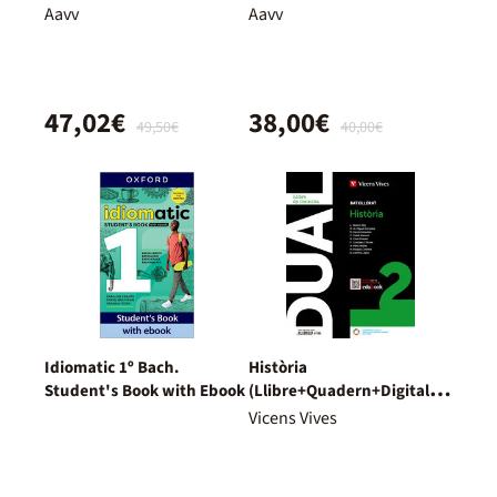
Bachillerato – Nuevo
Aavv
Aavv
Proyecto Delfos
47,02€
38,00€
49,50€
40,00€
Idiomatic 1º Bach.
Història
Student's Book with Ebook
(Llibre+Quadern+Digital)
Dual
Vicens Vives