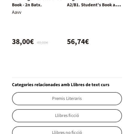
Book - 2n Batx.
A2/B1. Student's Book and
Workbook and digital with
Aavv
Key Pack
38,00€
56,74€
40,00€
Categories relacionades amb Llibres de text curs
Premis Literaris
Llibres ficció
Llibres no ficció