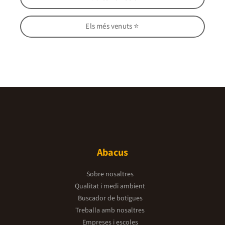
Els més venuts ⭐
Abacus
Sobre nosaltres
Qualitat i medi ambient
Buscador de botigues
Treballa amb nosaltres
Empreses i escoles