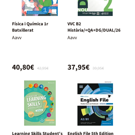
Física i Química 1r
VVC B2
Batxillerat
Història/+QA+DG/DUAL/26
Aavv
Aavv
40,80€
37,95€
42,95€
39,95€
Learning Skills Student's
English File 5th Edition