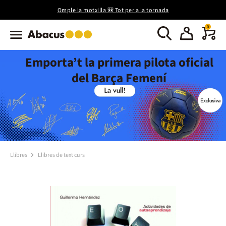
Omple la motxilla 🎒 Tot per a la tornada
0
Emporta’t la primera pilota oficial
del Barça Femení
Llibres
Llibres de text curs