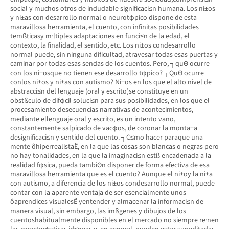
social y muchos otros de indudable significaci≤n humana. Los ni±os
y ni±as con desarrollo normal o neurotφpico dispone de esta
maravillosa herramienta, el cuento, con infinitas posibilidades
temßticasy m·ltiples adaptaciones en funci≤n de la edad, el
contexto, la finalidad, el sentido, etc. Los ni±os condesarrollo
normal puede, sin ninguna dificultad, atravesar todas esas puertas y
caminar por todas esas sendas de los cuentos. Pero, ┐quΘ ocurre
con los ni±osque no tienen ese desarrollo tφpico? ┐QuΘ ocurre
conlos ni±os y ni±as con autismo? Ni±os en los que el alto nivel de
abstracci≤n del lenguaje (oral y escrito)se constituye en un
obstßculo de difφcil soluci≤n para sus posibilidades, en los que el
procesamiento desecuencias narrativas de acontecimientos,
mediante ellenguaje oral y escrito, es un intento vano,
constantemente salpicado de vacφos, de coronar la monta±a
designificaci≤n y sentido del cuento. ┐C≤mo hacer paraque una
mente ôhiperrealistaË, en la que las cosas son blancas o negras pero
no hay tonalidades, en la que la imaginaci≤n estß encadenada a la
realidad fφsica, pueda tambiΘn disponer de forma efectiva de esa
maravillosa herramienta que es el cuento? Aunque el ni±oy la ni±a
con autismo, a diferencia de los ni±os condesarrollo normal, puede
contar con la aparente ventaja de ser esencialmente unos
ôaprendices visualesË yentender y almacenar la informaci≤n de
manera visual, sin embargo, las imßgenes y dibujos de los
cuentoshabitualmente disponibles en el mercado no siempre re·nen