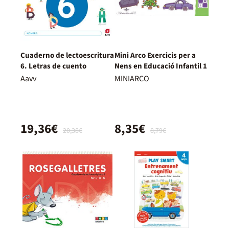
Cuaderno de lectoescritura
Mini Arco Exercicis per a
6. Letras de cuento
Nens en Educació Infantil 1
Aavv
MINIARCO
19,36€
8,35€
20,38€
8,79€