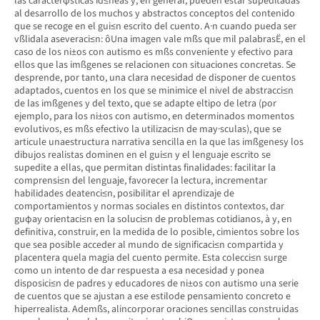
las caracterφsticas id≤neas y, en general, pueden estar supeditadas
al desarrollo de los muchos y abstractos conceptos del contenido
que se recoge en el gui≤n escrito del cuento. A·n cuando pueda ser
vßlidala aseveraci≤n: ôUna imagen vale mßs que mil palabrasË, en el
caso de los ni±os con autismo es mßs conveniente y efectivo para
ellos que las imßgenes se relacionen con situaciones concretas. Se
desprende, por tanto, una clara necesidad de disponer de cuentos
adaptados, cuentos en los que se minimice el nivel de abstracci≤n
de las imßgenes y del texto, que se adapte eltipo de letra (por
ejemplo, para los ni±os con autismo, en determinados momentos
evolutivos, es mßs efectivo la utilizaci≤n de may·sculas), que se
articule unaestructura narrativa sencilla en la que las imßgenesy los
dibujos realistas dominen en el gui≤n y el lenguaje escrito se
supedite a ellas, que permitan distintas finalidades: facilitar la
comprensi≤n del lenguaje, favorecer la lectura, incrementar
habilidades deatenci≤n, posibilitar el aprendizaje de
comportamientos y normas sociales en distintos contextos, dar
guφay orientaci≤n en la soluci≤n de problemas cotidianos, à y, en
definitiva, construir, en la medida de lo posible, cimientos sobre los
que sea posible acceder al mundo de significaci≤n compartida y
placentera quela magia del cuento permite. Esta colecci≤n surge
como un intento de dar respuesta a esa necesidad y ponea
disposici≤n de padres y educadores de ni±os con autismo una serie
de cuentos que se ajustan a ese estilode pensamiento concreto e
hiperrealista. Ademßs, alincorporar oraciones sencillas construidas