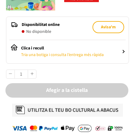
Disponibilitat online
Avisa'm
No disponible
Clica i recull
Tria una botiga i consulta l’entrega més ràpida
Afegir a la cistella