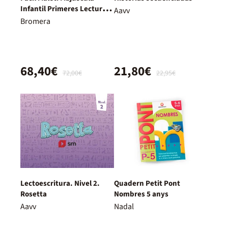
Infantil Primeres Lectures
Aavv
De Micalet
Bromera
68,40€
21,80€
72,00€
22,95€
Lectoescritura. Nivel 2.
Quadern Petit Pont
Rosetta
Nombres 5 anys
Aavv
Nadal