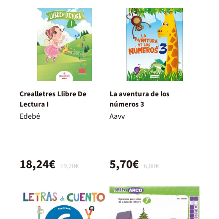
Crealletres Llibre De
La aventura de los
Lectura I
números 3
Edebé
Aavv
18,24€
5,70€
19,20€
6,00€