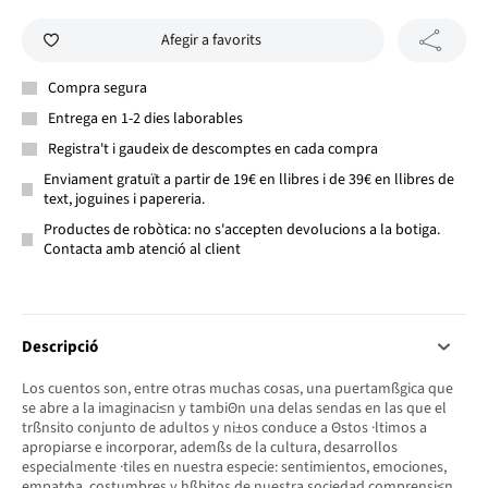
Afegir a favorits
Compra segura
Entrega en 1-2 dies laborables
Registra't i gaudeix de descomptes en cada compra
Enviament gratuït a partir de 19€ en llibres i de 39€ en llibres de
text, joguines i papereria.
Productes de robòtica: no s'accepten devolucions a la botiga.
Contacta amb atenció al client
Descripció
Los cuentos son, entre otras muchas cosas, una puertamßgica que
se abre a la imaginaci≤n y tambiΘn una delas sendas en las que el
trßnsito conjunto de adultos y ni±os conduce a Θstos ·ltimos a
apropiarse e incorporar, ademßs de la cultura, desarrollos
especialmente ·tiles en nuestra especie: sentimientos, emociones,
empatφa, costumbres y hßbitos de nuestra sociedad,comprensi≤n