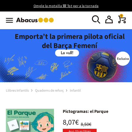
Omple la motxilla 🎒 Tot per a la tornada
0
Emporta’t la primera pilota oficial
del Barça Femení
Llibres Infantils
Quaderns de reforç
Infantil
Pictogramas: el Parque
8,07€
8,50€
Avui -5% en llibres