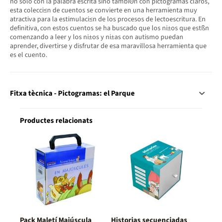
no solo con la palabra escrita sino tambiΘn con pictogramas claros,
esta colecci≤n de cuentos se convierte en una herramienta muy
atractiva para la estimulaci≤n de los procesos de lectoescritura. En
definitiva, con estos cuentos se ha buscado que los ni±os que estßn
comenzando a leer y los ni±os y ni±as con autismo puedan
aprender, divertirse y disfrutar de esa maravillosa herramienta que
es el cuento.
Fitxa tècnica - Pictogramas: el Parque
Productes relacionats
Pack Maletí Majúscula
Historias secuenciadas