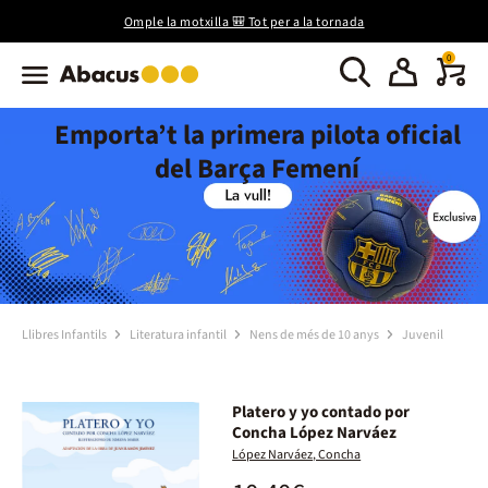
Omple la motxilla 🎒 Tot per a la tornada
0
Emporta’t la primera pilota oficial
del Barça Femení
Llibres Infantils
Literatura infantil
Nens de més de 10 anys
Juvenil
Platero y yo contado por
Concha López Narváez
López Narváez, Concha