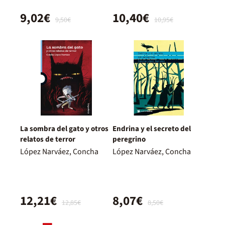
9,02€
10,40€
9,50€
10,95€
La sombra del gato y otros
Endrina y el secreto del
relatos de terror
peregrino
López Narváez, Concha
López Narváez, Concha
12,21€
8,07€
12,85€
8,50€