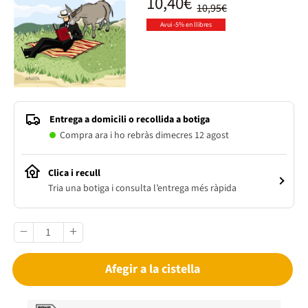
10,40€
10,95€
Avui -5% en llibres
Entrega a domicili o recollida a botiga
Compra ara i ho rebràs dimecres 12 agost
Clica i recull
Tria una botiga i consulta l’entrega més ràpida
Afegir a la cistella