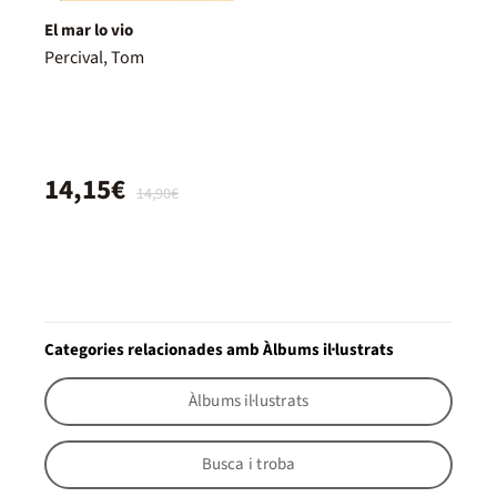
El mar lo vio
Percival, Tom
14,15€
14,90€
Categories relacionades amb Àlbums il·lustrats
Àlbums il·lustrats
Busca i troba