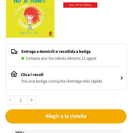
Avui -5% en llibres
Entrega a domicili o recollida a botiga
Compra ara i ho rebràs dimarts 11 agost
Clica i recull
Tria una botiga i consulta l’entrega més ràpida
Afegir a la cistella