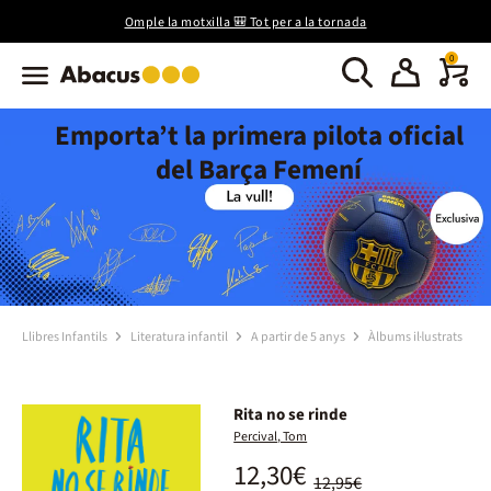
Omple la motxilla 🎒 Tot per a la tornada
0
Emporta’t la primera pilota oficial
del Barça Femení
Llibres Infantils
Literatura infantil
A partir de 5 anys
Àlbums il·lustrats
Rita no se rinde
Percival, Tom
12,30€
12,95€