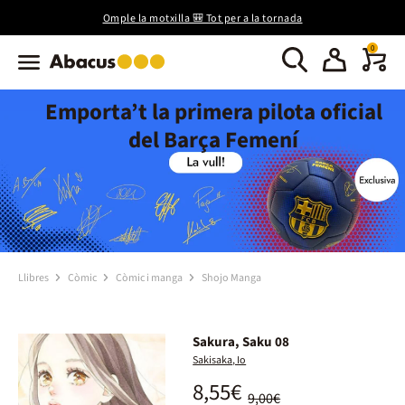
Omple la motxilla 🎒 Tot per a la tornada
0
Emporta’t la primera pilota oficial
del Barça Femení
Llibres
Còmic
Còmic i manga
Shojo Manga
Sakura, Saku 08
Sakisaka, Io
8,55€
9,00€