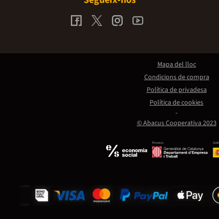
Segueix-nos
Mapa del lloc
Condicions de compra
Política de privadesa
Política de cookies
© Abacus Cooperativa 2023
Promou:
Amb 