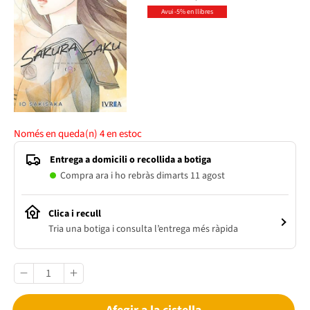
Avui -5% en llibres
Només en queda(n)
4
en estoc
Entrega a domicili o recollida a botiga
Compra ara i ho rebràs dimarts 11 agost
Clica i recull
Tria una botiga i consulta l’entrega més ràpida