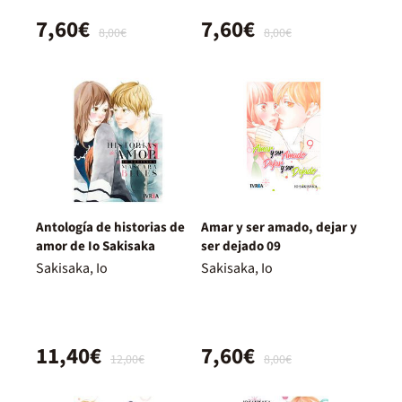
7,60€
7,60€
8,00€
8,00€
Antología de historias de
Amar y ser amado, dejar y
amor de Io Sakisaka
ser dejado 09
Sakisaka, Io
Sakisaka, Io
11,40€
7,60€
12,00€
8,00€