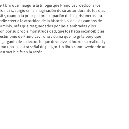
e
, libro que inaugura la trilogía que Primo Levi dedicó a los
 nazis, surgió en la imaginación de su autor durante los días
tz, cuando la principal preocupación de los prisioneros era
adie creería la atrocidad de la historia vivida. Los campos de
erminio, más que resguardados por las alambradas y los
ron por su propia monstruosidad, que los hacía inconcebibles.
testimonio de Primo Levi, una víctima que no grita pero que
a garganta de su lector, lo que devuelve al horror su realidad y
como una siniestra señal de peligro. Un libro conmovedor de un
tructible fe en la razón.