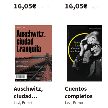
16,05€
16,05€
16,90€
16,90€
Auschwitz,
Cuentos
ciudad
completos
tranquila
Levi, Primo
Levi, Primo