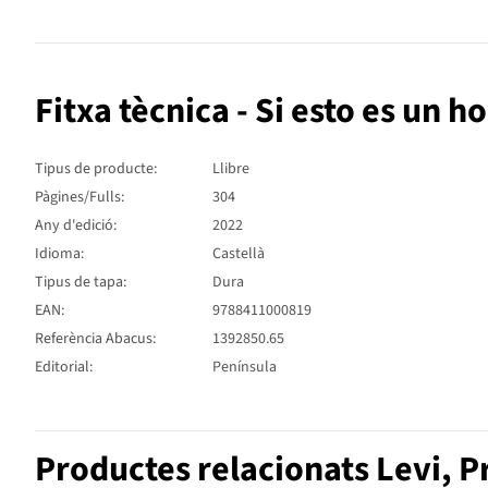
Fitxa tècnica - Si esto es un 
Tipus de producte:
Llibre
Pàgines/Fulls:
304
Any d'edició:
2022
Idioma:
Castellà
Tipus de tapa:
Dura
EAN:
9788411000819
Referència Abacus:
1392850.65
Editorial:
Península
Productes relacionats Levi, 