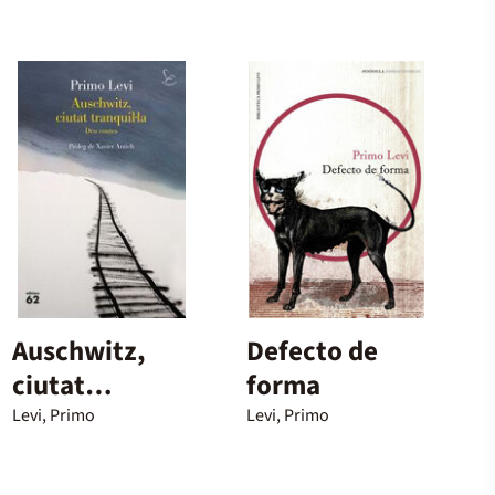
Auschwitz,
Defecto de
ciutat
forma
tranquil·la
Levi, Primo
Levi, Primo