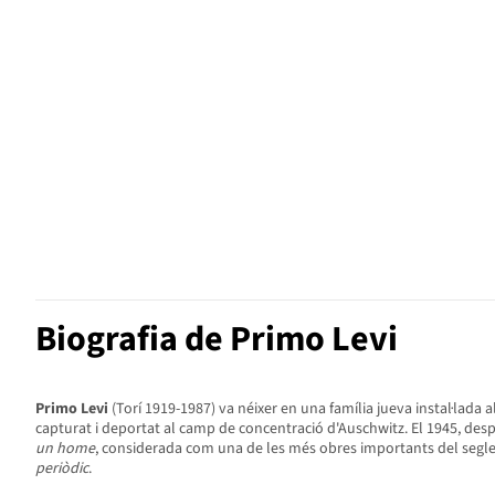
Biografia de Primo Levi
Primo Levi
(Torí 1919-1987) va néixer en una família jueva instal·lada al
capturat i deportat al camp de concentració d'Auschwitz. El 1945, desp
un home
, considerada com una de les més obres importants del segle
periòdic
.