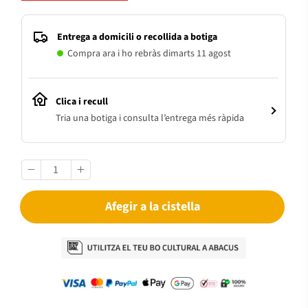
Entrega a domicili o recollida a botiga
Compra ara i ho rebràs dimarts 11 agost
Clica i recull
Tria una botiga i consulta l’entrega més ràpida
Afegir a la cistella