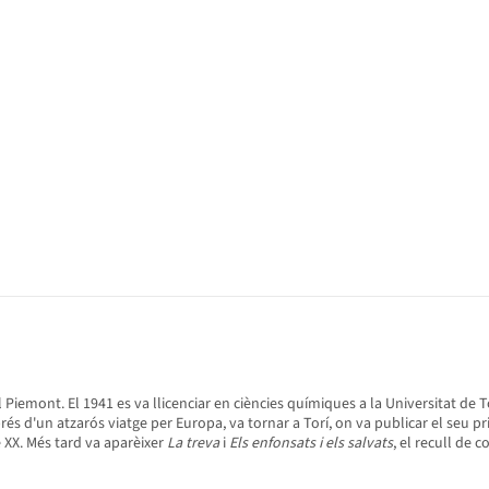
 Piemont. El 1941 es va llicenciar en ciències químiques a la Universitat de To
rés d'un atzarós viatge per Europa, va tornar a Torí, on va publicar el seu p
 XX. Més tard va aparèixer
La treva
i
Els enfonsats i els salvats
, el recull de 