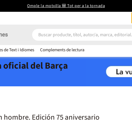
Omple la motxilla 🎒 Tot per a la tornada
nes
es de Text i Idiomes
Complements de lectura
 oficial del Barça
un hombre. Edición 75 aniversario