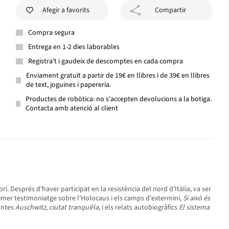
Afegir a favorits
Compartir
Compra segura
Entrega en 1-2 dies laborables
Registra't i gaudeix de descomptes en cada compra
Enviament gratuït a partir de 19€ en llibres i de 39€ en llibres
de text, joguines i papereria.
Productes de robòtica: no s'accepten devolucions a la botiga.
Contacta amb atenció al client
rí. Després d'haver participat en la resistència del nord d'Itàlia, va ser
rimer testimoniatge sobre l'Holocaus i els camps d'extermini,
Si això és
contes
Auschwitz, ciutat tranquil·la
, i els relats autobiogràfics
El sistema