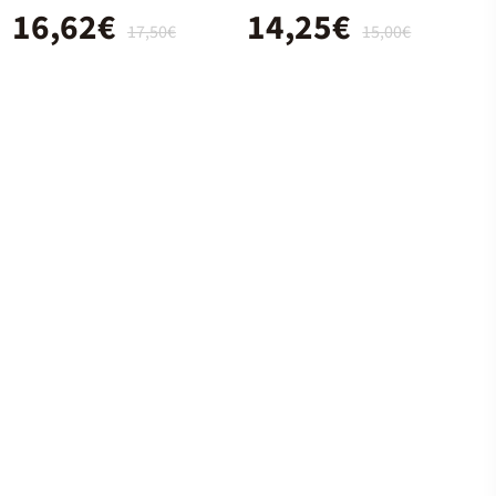
16,62€
14,25€
17,50€
15,00€