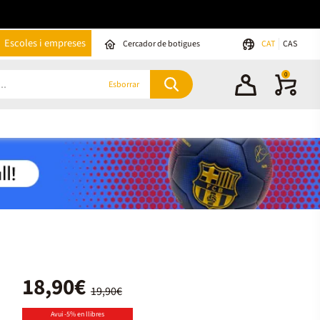
Escoles i empreses
Cercador de botigues
CAT
CAS
0
Esborrar
18,90€
19,90€
Avui -5% en llibres