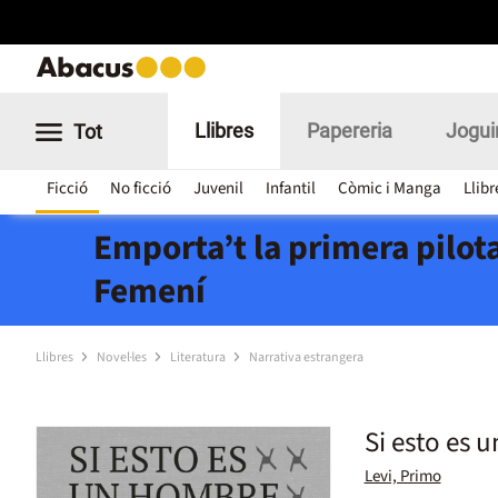
Llibres
Papereria
Jogui
Tot
Ficció
No ficció
Juvenil
Infantil
Còmic i Manga
Llibr
Emporta’t la primera pilota
Femení
Llibres
Novel·les
Literatura
Narrativa estrangera
Si esto es 
Levi, Primo