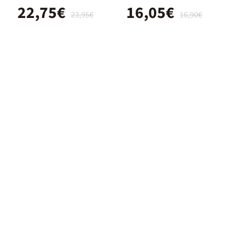
22,75€
16,05€
23,95€
16,90€