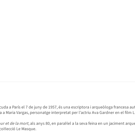
scuda a París el 7 de juny de 1957, és una escriptora i arqueòloga francesa aut
 a Maria Vargas, personatge interpretat per l'actriu Ava Gardner en el film
ur et de la mort
, als anys 80, en paral·lel a la seva feina en un jaciment a
 col·lecció Le Masque.