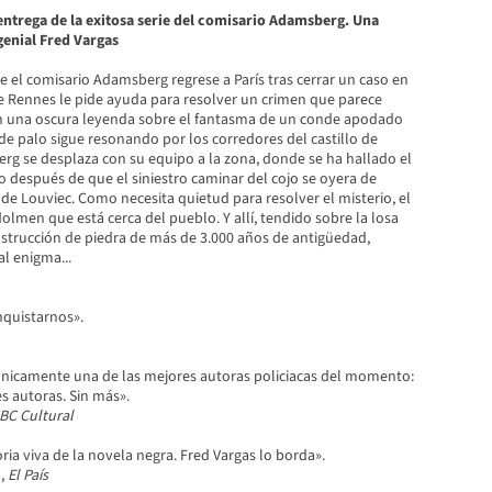
ntrega de la exitosa serie del comisario Adamsberg. Una
genial Fred Vargas
 el comisario Adamsberg regrese a París tras cerrar un caso en
de Rennes le pide ayuda para resolver un crimen que parece
n una oscura leyenda sobre el fantasma de un conde apodado
 de palo sigue resonando por los corredores del castillo de
 se desplaza con su equipo a la zona, donde se ha hallado el
 después de que el siniestro caminar del cojo se oyera de
 de Louviec. Como necesita quietud para resolver el misterio, el
dolmen que está cerca del pueblo. Y allí, tendido sobre la losa
nstrucción de piedra de más de 3.000 años de antigüedad,
al enigma...
nquistarnos».
únicamente una de las mejores autoras policiacas del momento:
s autoras. Sin más».
BC Cultural
ia viva de la novela negra. Fred Vargas lo borda».
o,
El País