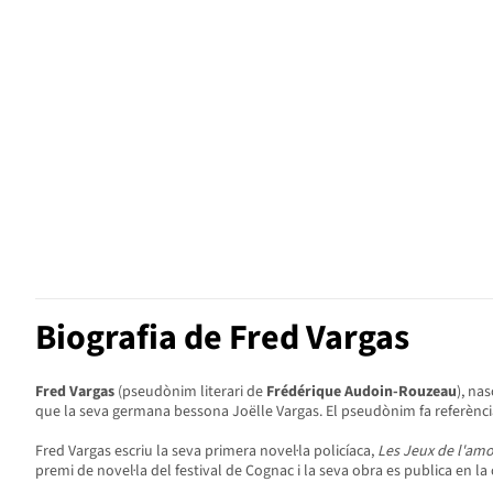
Biografia de Fred Vargas
Fred Vargas
(pseudònim literari de
Frédérique Audoin-Rouzeau
), na
que la seva germana bessona Joëlle Vargas. El pseudònim fa referència
Fred Vargas escriu la seva primera novel·la policíaca,
Les Jeux de l'amo
premi de novel·la del festival de Cognac i la seva obra es publica en la