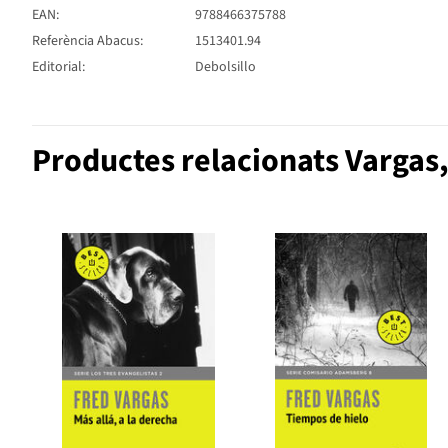
EAN:
9788466375788
Referència Abacus:
1513401.94
Editorial:
Debolsillo
Productes relacionats Vargas,