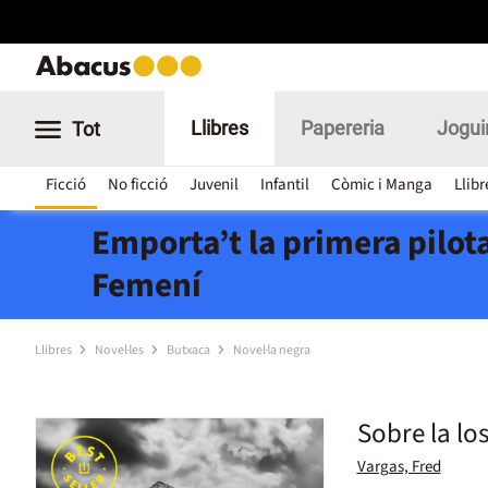
Llibres
Papereria
Jogui
Tot
Ficció
No ficció
Juvenil
Infantil
Còmic i Manga
Llibr
Emporta’t la primera pilota
Femení
Llibres
Novel·les
Butxaca
Novel·la negra
Sobre la lo
Vargas, Fred