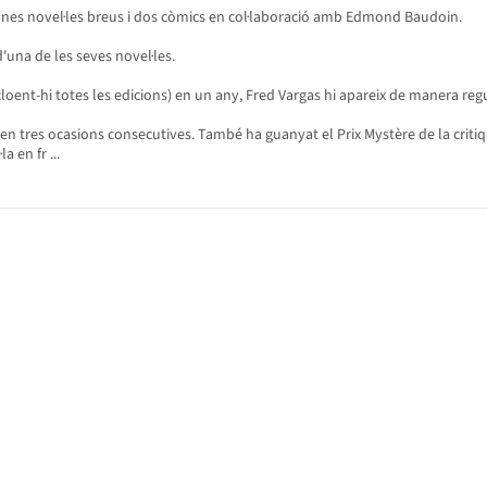
unes novel·les breus i dos còmics en col·laboració amb Edmond Baudoin.
una de les seves novel·les.
cloent-hi totes les edicions) en un any, Fred Vargas hi apareix de manera regu
en tres ocasions consecutives. També ha guanyat el Prix Mystère de la critiqu
a en fr ...