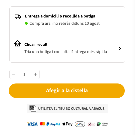
Entrega a domicili o recollida a botiga
Compra ara i ho rebràs dilluns 10 agost
Clica i recull
Tria una botiga i consulta l’entrega més ràpida
Afegir a la cistella