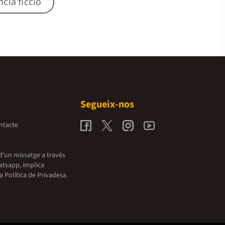
ncia ficció
Segueix-nos
ntacte
d’un missatge a través
atsapp, implica
la
Política de Privadesa.