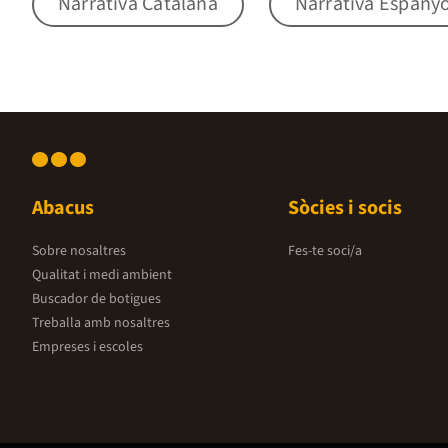
Narrativa Catalana
Narrativa Espany
Abacus
Sòcies i socis
Sobre nosaltres
Fes-te soci/a
Qualitat i medi ambient
Buscador de botigues
Treballa amb nosaltres
Empreses i escoles