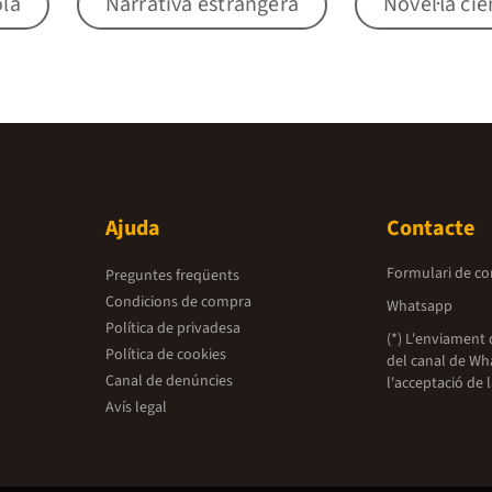
ola
Narrativa estrangera
Novel·la ciè
Ajuda
Contacte
Formulari de co
Preguntes freqüents
Condicions de compra
Whatsapp
Política de privadesa
(*) L'enviament 
Política de cookies
del canal de Wh
Canal de denúncies
l'acceptació de 
Avís legal