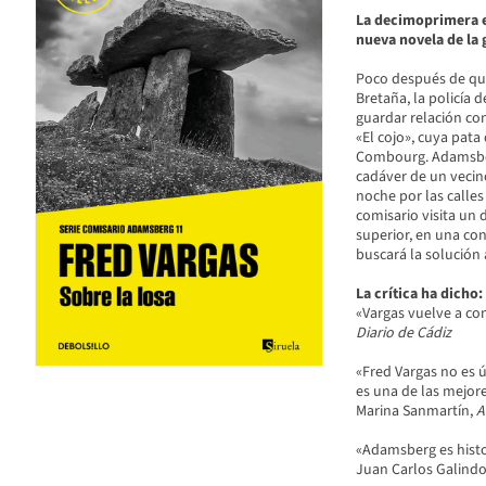
La decimoprimera e
nueva novela de la 
Poco después de que
Bretaña, la policía 
guardar relación co
«El cojo», cuya pata
Combourg. Adamsberg
cadáver de un vecino
noche por las calles
comisario visita un 
superior, en una co
buscará la solución 
La crítica ha dicho:
«Vargas vuelve a co
Diario de Cádiz
«Fred Vargas no es 
es una de las mejore
Marina Sanmartín,
A
«Adamsberg es histor
Juan Carlos Galind