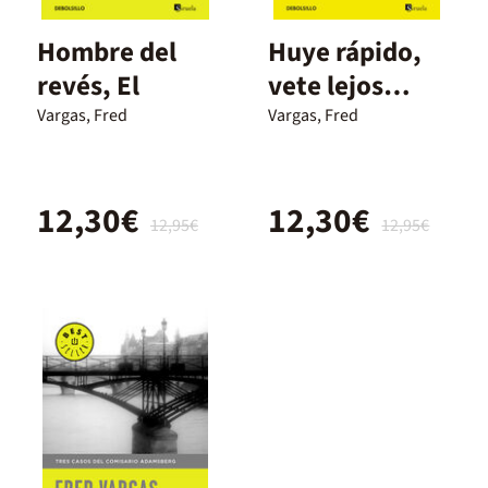
Hombre del
Huye rápido,
revés, El
vete lejos
(Comisario
Vargas, Fred
Vargas, Fred
Adamsberg 3)
12,30€
12,30€
12,95€
12,95€