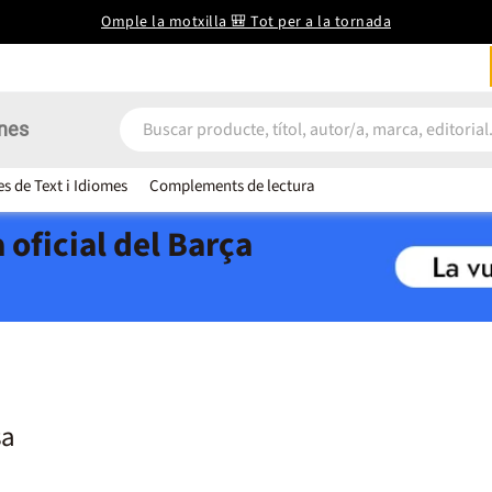
Omple la motxilla 🎒 Tot per a la tornada
nes
es de Text i Idiomes
Complements de lectura
 oficial del Barça
sa