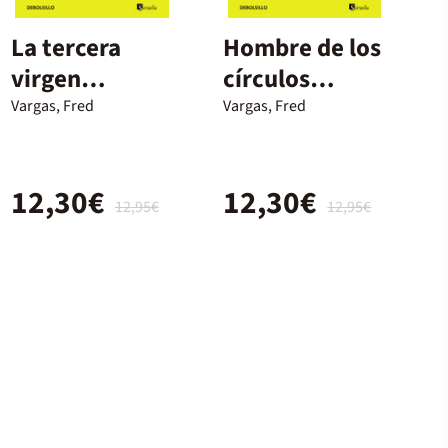
La tercera
Hombre de los
virgen
círculos
(Comisario
azules, Los
Vargas, Fred
Vargas, Fred
Adamsberg 5)
12,30€
12,30€
12,95€
12,95€