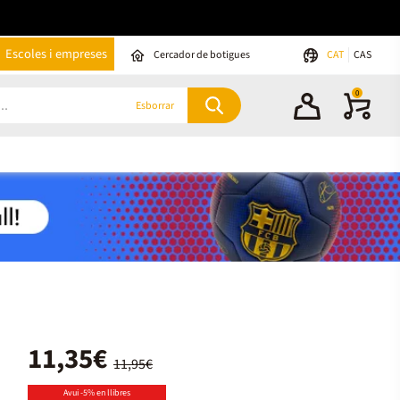
Escoles i empreses
Cercador de botigues
CAT
CAS
0
Esborrar
11,35€
11,95€
Avui -5% en llibres