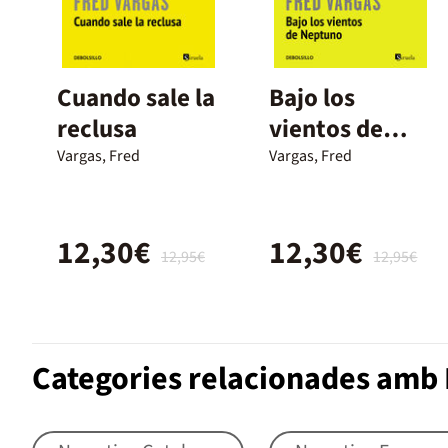
Cuando sale la
Bajo los
reclusa
vientos de
Neptuno
Vargas, Fred
Vargas, Fred
(Comisario
Adamsberg 4)
12,30€
12,30€
12,95€
12,95€
Categories relacionades amb 