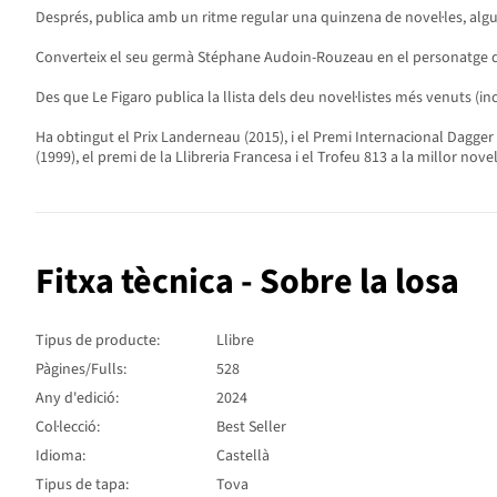
Després, publica amb un ritme regular una quinzena de novel·les, alg
Converteix el seu germà Stéphane Audoin-Rouzeau en el personatge d'
Des que Le Figaro publica la llista dels deu novel·listes més venuts (in
Ha obtingut el Prix Landerneau (2015), i el Premi Internacional Dagger 
(1999), el premi de la Llibreria Francesa i el Trofeu 813 a la millor novel·l
Fitxa tècnica - Sobre la losa
Tipus de producte:
Llibre
Pàgines/Fulls:
528
Any d'edició:
2024
Col·lecció:
Best Seller
Idioma:
Castellà
Tipus de tapa:
Tova