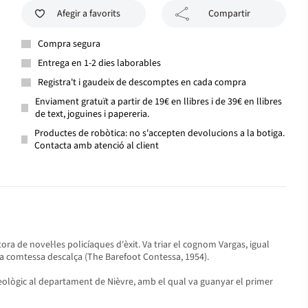
Afegir a favorits
Compartir
Compra segura
Entrega en 1-2 dies laborables
Registra't i gaudeix de descomptes en cada compra
Enviament gratuït a partir de 19€ en llibres i de 39€ en llibres
de text, joguines i papereria.
Productes de robòtica: no s'accepten devolucions a la botiga.
Contacta amb atenció al client
ora de novel·les policíaques d'èxit. Va triar el cognom Vargas, igual
 La comtessa descalça (The Barefoot Contessa, 1954).
rqueològic al departament de Nièvre, amb el qual va guanyar el primer