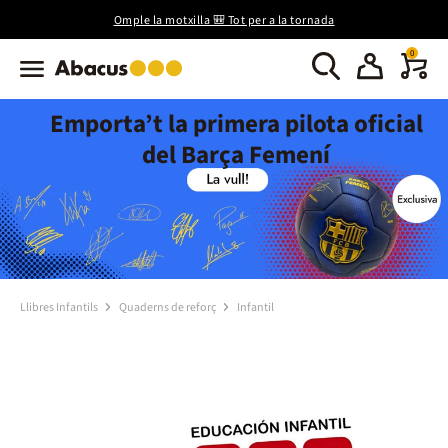
Omple la motxilla 🎒 Tot per a la tornada
0
Emporta’t la primera pilota oficial
del Barça Femení
Llibres Infantils
Quaderns de reforç
Infantil