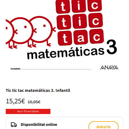
Tic tic tac matemáticas 3. Infantil
15,25€
16,05€
Avui -5% en llibres
Disponibilitat online
Avisa'm