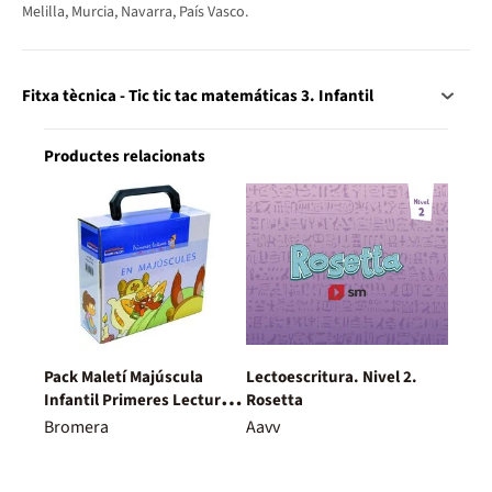
Melilla, Murcia, Navarra, País Vasco.
Fitxa tècnica - Tic tic tac matemáticas 3. Infantil
Productes relacionats
Pack Maletí Majúscula
Lectoescritura. Nivel 2.
Infantil Primeres Lectures
Rosetta
De Micalet
Bromera
Aavv