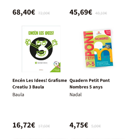
68,40€
45,69€
72,00€
48,10€
Encén Les Idees! Grafisme
Quadern Petit Pont
Creatiu 3 Baula
Nombres 5 anys
Baula
Nadal
16,72€
4,75€
17,60€
5,00€