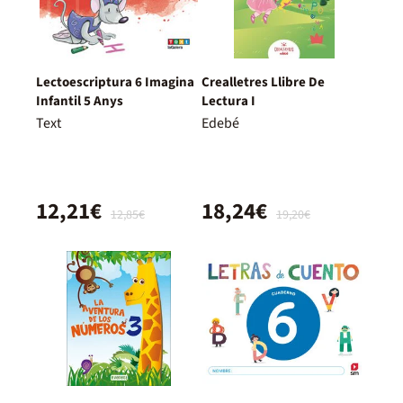
Lectoescriptura 6 Imagina
Crealletres Llibre De
Infantil 5 Anys
Lectura I
Text
Edebé
12,21€
18,24€
12,85€
19,20€