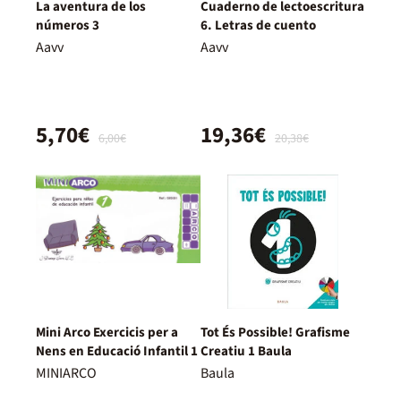
La aventura de los
Cuaderno de lectoescritura
números 3
6. Letras de cuento
Aavv
Aavv
5,70€
19,36€
6,00€
20,38€
Mini Arco Exercicis per a
Tot És Possible! Grafisme
Nens en Educació Infantil 1
Creatiu 1 Baula
MINIARCO
Baula