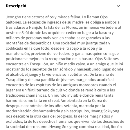
Descripció
Jeongho tiene catorce años y mirada felina. Lo llaman Ojos
Saltones. La escasez de ingresos de su madre les obliga a ambos a
trasladarse a Nanjido, la Isla de las Flores, un inmenso vertedero al
oeste de Seúl donde las orquídeas cedieron lugar a la basura y
millares de personas malviven en chabolas engarzadas a las
montañas de desperdicios. Una sociedad muy jerarquizada y
codificada en la que todo, desde el trabajo a la ropa y la
manutención, proviene del vertedero, y gana más quien consigue
posicionarse mejor en la recuperación de la basura. Ojos Saltones
encuentra en Trasquilón, un niño medio calvo, a un amigo que le irá
mostrando los secretos de tan sórdido y nauseabundo lugar, donde
el alcohol, el juego y la violencia son cotidianos. De la mano de
Trasquilón y de una pandilla de jóvenes marginados acudirá al
encuentro de los espíritus de los antiguos moradores cuando el
lugar era un fértil terreno de cultivo donde se rendía culto a las
tradiciones chamánicas. Un mundo invisible donde reina tanta
harmonía como falta en el real. Ambientada en la Corea del
despegue económico de los años setenta, marcada por la
modernización deshumanizada y sin escrúpulos, Hwang Sok-yong
nos descubre la otra cara del progreso, la de los marginados y
excluidos, la de los desechos humanos que viven de los desechos de
la sociedad de consumo. Hwang Sok-yong combina realidad, ficción