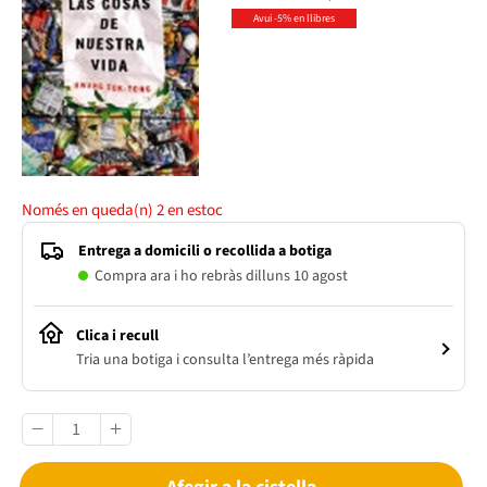
Avui -5% en llibres
Només en queda(n)
2
en estoc
Entrega a domicili o recollida a botiga
Compra ara i ho rebràs dilluns 10 agost
Clica i recull
Tria una botiga i consulta l’entrega més ràpida