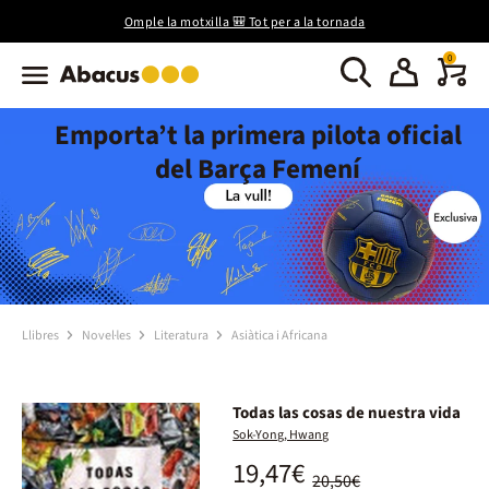
Omple la motxilla 🎒 Tot per a la tornada
0
Emporta’t la primera pilota oficial
del Barça Femení
Llibres
Novel·les
Literatura
Asiàtica i Africana
Todas las cosas de nuestra vida
Sok-Yong, Hwang
19,47€
20,50€