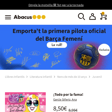
Omple la motxilla 🎒 Tot per a la tornada
0
Emporta’t la primera pilota oficial
del Barça Femení
Llibres Infantils
Literatura infantil
Nens de més de 10 anys
Juvenil
¡Todo por la fama!
García-Siñeriz, Ana
8,50€
8,95€