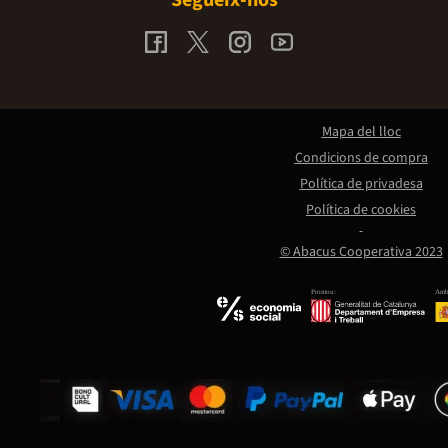
Segueix-nos
Mapa del lloc
Condicions de compra
Política de privadesa
Política de cookies
© Abacus Cooperativa 2023
Promou:
Amb 