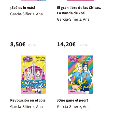
¡Zoé es lo más!
El gran libro de las Chicas.
La Banda de Zoé
García-Siñeriz, Ana
García-Siñeriz, Ana
8,50€
14,20€
8,95€
14,95€
Revolución en el cole
¡Que gane el peor!
García-Siñeriz, Ana
García-Siñeriz, Ana