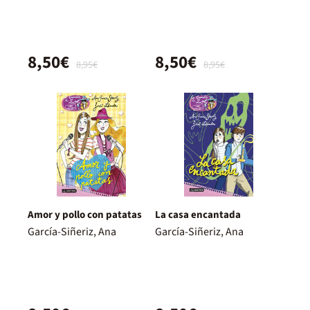
8,50€
8,50€
8,95€
8,95€
Amor y pollo con patatas
La casa encantada
García-Siñeriz, Ana
García-Siñeriz, Ana