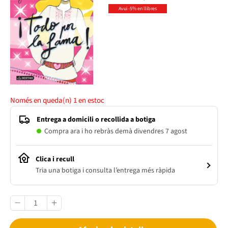
Avui -5% en llibres
Només en queda(n)
1
en estoc
Entrega a domicili o recollida a botiga
Compra ara i ho rebràs demà divendres 7 agost
Clica i recull
Tria una botiga i consulta l’entrega més ràpida