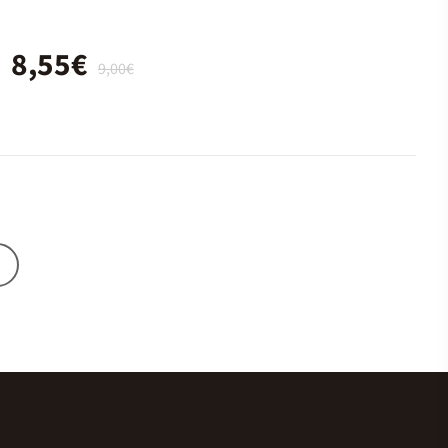
8,55€
9,00€