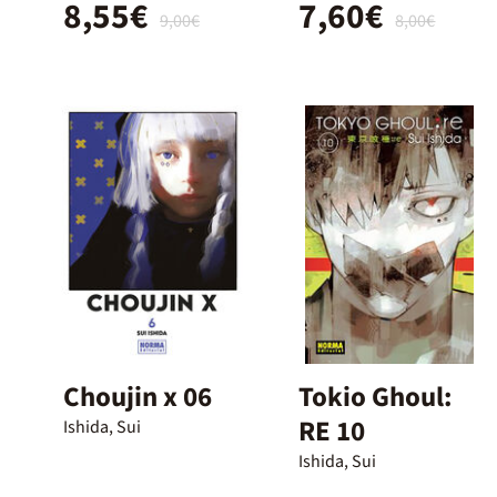
8,55€
7,60€
9,00€
8,00€
Choujin x 06
Tokio Ghoul:
RE 10
Ishida, Sui
Ishida, Sui