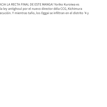
IA LA RECTA FINAL DE ESTE MANGA! Yoriko Kuroiwa es
 la ley antighoul por el nuevo director déla CCG, Kichimura
ecución. Y mientras taño, los Oggai se infiltran en el distrito '4 y