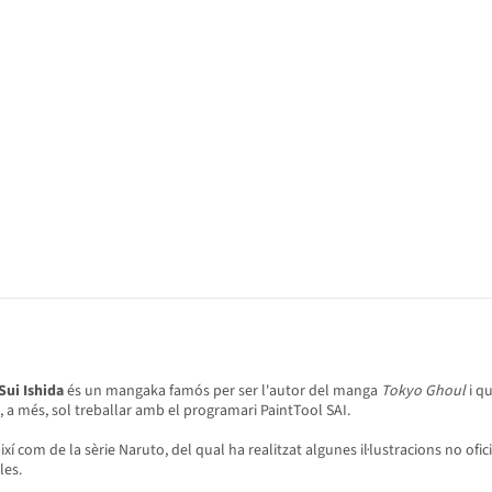
Sui Ishida
és un mangaka famós per ser l'autor del manga
Tokyo Ghoul
i qu
e, a més, sol treballar amb el programari PaintTool SAI.
ixí com de la sèrie Naruto, del qual ha realitzat algunes il·lustracions no ofici
les.