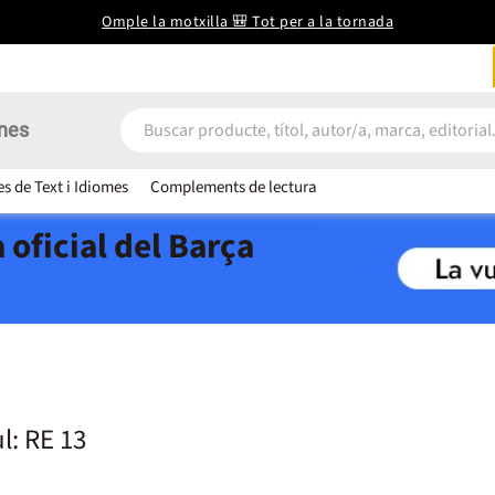
Omple la motxilla 🎒 Tot per a la tornada
nes
es de Text i Idiomes
Complements de lectura
 oficial del Barça
l: RE 13