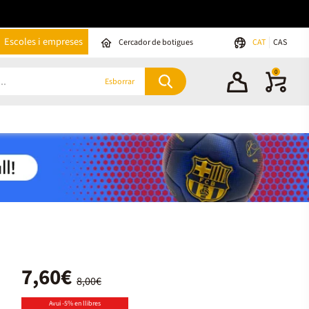
Escoles i empreses
Cercador de botigues
CAT
CAS
0
Esborrar
7,60€
8,00€
Avui -5% en llibres