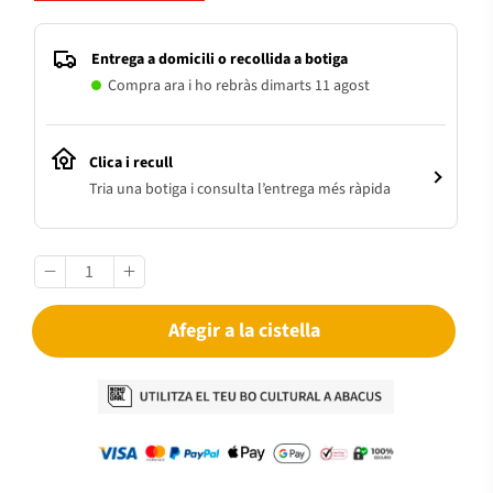
Entrega a domicili o recollida a botiga
Compra ara i ho rebràs dimarts 11 agost
Clica i recull
Tria una botiga i consulta l’entrega més ràpida
Afegir a la cistella