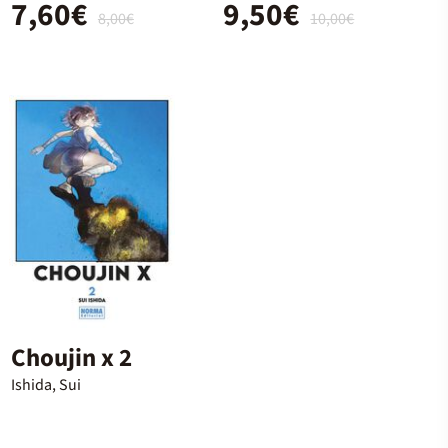
7,60€
9,50€
8,00€
10,00€
Choujin x 2
Ishida, Sui