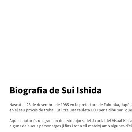
Biografia de Sui Ishida
Nascut el 28 de desembre de 1985 en la prefectura de Fukuoka, Japó,
en el seu procés de treball utilitza una tauleta LCD per a dibuixar i qu
Aquest autor és un gran fan dels videojocs, del J-rock i del Visual Kei, a
alguns dels seus personatges (i fins i tot a ell mateix) amb algunes d'el