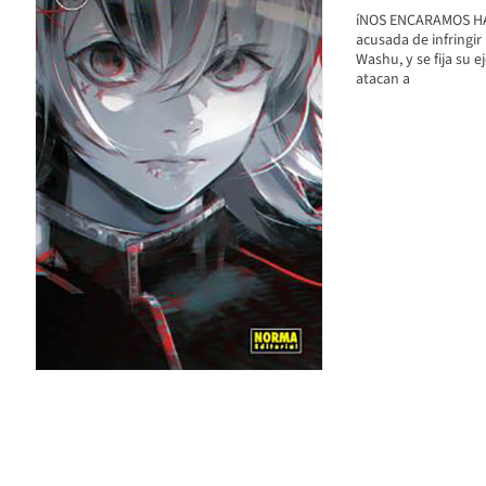
íNOS ENCARAMOS HAC
acusada de infringir
Washu, y se fija su ej
atacan a