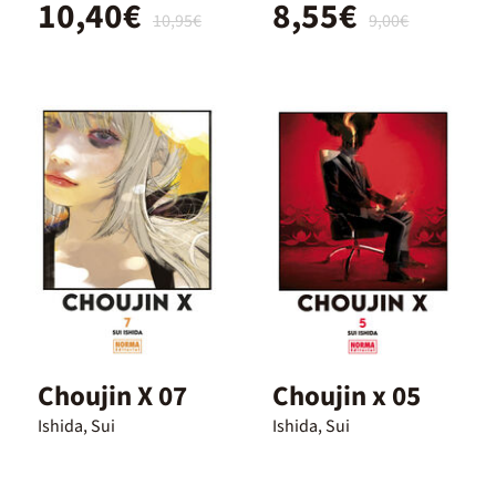
10,40€
8,55€
10,95€
9,00€
Choujin X 07
Choujin x 05
Ishida, Sui
Ishida, Sui