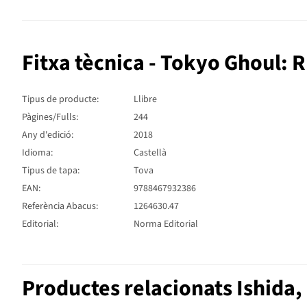
Fitxa tècnica - Tokyo Ghoul: 
Tipus de producte:
Llibre
Pàgines/Fulls:
244
Any d'edició:
2018
Idioma:
Castellà
Tipus de tapa:
Tova
EAN:
9788467932386
Referència Abacus:
1264630.47
Editorial:
Norma Editorial
Productes relacionats Ishida,