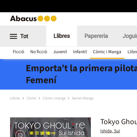
Llibres
Papereria
Jogui
Tot
Ficció
No ficció
Juvenil
Infantil
Còmic i Manga
Llibr
Emporta’t la primera pilota
Femení
Llibres
Còmic
Còmic i manga
Seinen Manga
Tokyo Ghou
Ishida, Sui