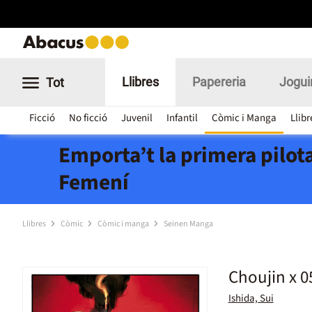
Llibres
Papereria
Jogui
Tot
Ficció
No ficció
Juvenil
Infantil
Còmic i Manga
Llibr
Emporta’t la primera pilota
Femení
Llibres
Còmic
Còmic i manga
Seinen Manga
Choujin x 0
Ishida, Sui