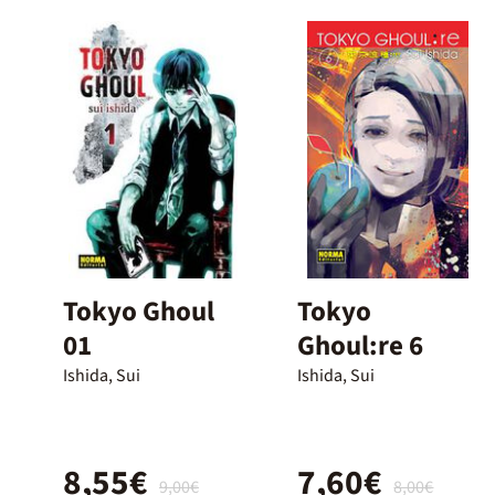
Tokyo Ghoul
Tokyo
01
Ghoul:re 6
Ishida, Sui
Ishida, Sui
8,55€
7,60€
9,00€
8,00€