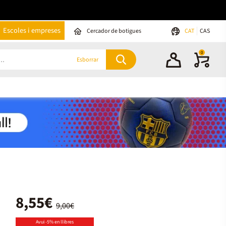
Escoles i empreses
Cercador de botigues
CAT
CAS
0
Esborrar
8,55€
9,00€
Avui -5% en llibres