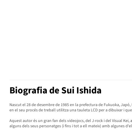
Biografia de Sui Ishida
Nascut el 28 de desembre de 1985 en la prefectura de Fukuoka, Japó,
en el seu procés de treball utilitza una tauleta LCD per a dibuixar i qu
Aquest autor és un gran fan dels videojocs, del J-rock i del Visual Kei, a
alguns dels seus personatges (i fins i tot a ell mateix) amb algunes d'el