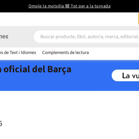
Omple la motxilla 🎒 Tot per a la tornada
nes
es de Text i Idiomes
Complements de lectura
 oficial del Barça
5