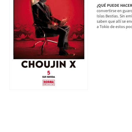
¿QUÉ PUEDE HACER
convertirse en guard
Islas Bestias. Sin e
saben que allí se en
a Tokio de estos p