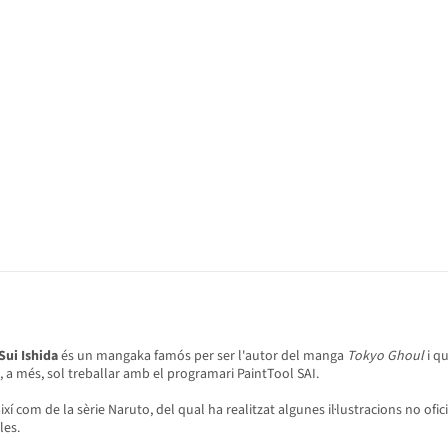
Sui Ishida
és un mangaka famós per ser l'autor del manga
Tokyo Ghoul
i qu
e, a més, sol treballar amb el programari PaintTool SAI.
ixí com de la sèrie Naruto, del qual ha realitzat algunes il·lustracions no ofici
les.