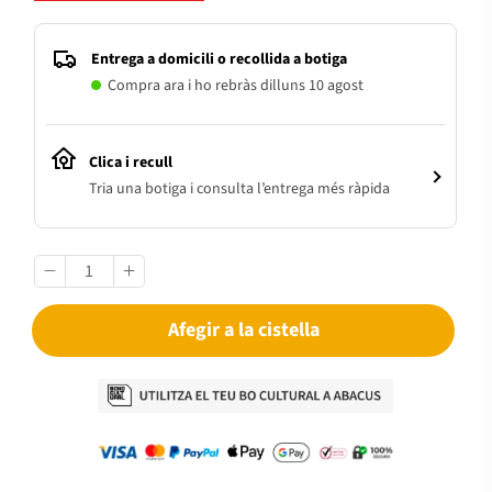
Entrega a domicili o recollida a botiga
Compra ara i ho rebràs dilluns 10 agost
Clica i recull
Tria una botiga i consulta l’entrega més ràpida
Afegir a la cistella