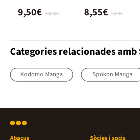
9,50€
8,55€
10,00€
9,00€
Categories relacionades amb
Kodomo Manga
Spokon Manga
Abacus
Sòcies i socis