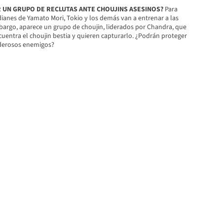
 UN GRUPO DE RECLUTAS ANTE CHOUJINS ASESINOS?
Para
ianes de Yamato Mori, Tokio y los demás van a entrenar a las
mbargo, aparece un grupo de choujin, liderados por Chandra, que
cuentra el choujin bestia y quieren capturarlo. ¿Podrán proteger
oderosos enemigos?