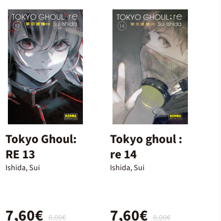
Tokyo Ghoul:
Tokyo ghoul :
RE 13
re 14
Ishida, Sui
Ishida, Sui
7,60€
7,60€
8,00€
8,00€