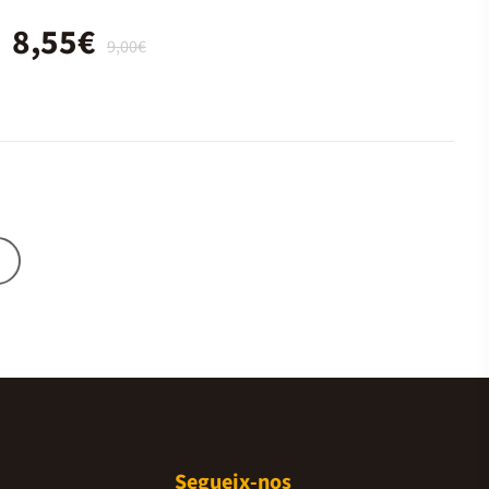
8,55€
9,00€
Segueix-nos