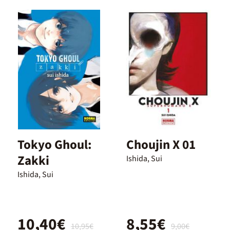
Tokyo Ghoul:
Choujin X 01
Zakki
Ishida, Sui
Ishida, Sui
10,40€
8,55€
10,95€
9,00€