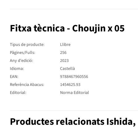
Fitxa tècnica - Choujin x 05
Tipus de producte:
Llibre
Pàgines/Fulls:
256
Any d'edició:
2023
Idioma:
Castellà
EAN:
9788467960556
Referència Abacus:
1454625.93
Editorial:
Norma Editorial
Productes relacionats Ishida,