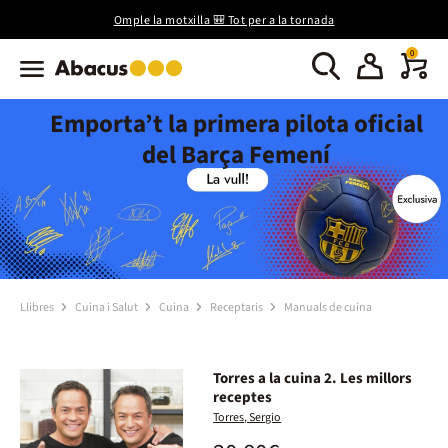
Omple la motxilla 🎒 Tot per a la tornada
0
Emporta’t la primera pilota oficial
del Barça Femení
Llibres
Cuina i Salut
Cuina
Receptaris
Manuals de cuina
Torres a la cuina 2. Les millors
receptes
Torres, Sergio