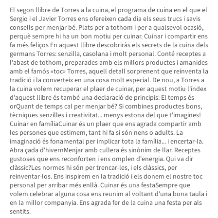
El segon llibre de Torres a la cuina, el programa de cuina en el que el
Sergio i el Javier Torres ens ofereixen cada dia els seus trucs i savis
consells per menjar bé. Plats per a tothom i per a qualsevol ocasió,
perquè sempre hi ha un bon motiu per cuinar. Cuinar i compartir ens
fa més feliços En aquest llibre descobriràs els secrets de la cuina dels
germans Torres: senzilla, casolana i molt personal. Conté receptes a
l'abast de tothom, preparades amb els millors productes i amanides
amb el famós «toc» Torres, aquell detall sorprenent que reinventa la
tradició i la converteix en una cosa molt especial. De nou, a Torres a
la cuina volem recuperar el plaer de cuinar, per aquest motiu l'índex
d'aquest llibre és també una declaració de principis: El temps és
orQuant de temps cal per menjar bé? Si combines productes bons,
tècniques senzilles i creativitat... menys estona del que t'imagines!
Cuinar en famíliaCuinar és un plaer que ens agrada compartir amb
les persones que estimem, tant hi fa si són nens o adults. La
imaginació és fonamental per implicar tota la família... i encertar-la.
Abra çada d'hivernMenjar amb cullera és sinònim de llar. Receptes
gustoses que ens reconforten i ens omplen d'energia. Qui va dir
clàssic?Les normes hi són per trencar-les, i els clàssics, per
reinventar-los. Ens inspirem en la tradició i els donem el nostre toc
personal per arribar més enllà. Cuinar és una festaSempre que
volem celebrar alguna cosa ens reunim al voltant d'una bona taula i
en la millor companyia. Ens agrada fer de la cuina una festa per als
sentits.