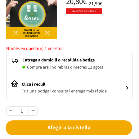
20,80€
21,90€
Avui -5% en llibres
Només en queda(n)
1
en estoc
Entrega a domicili o recollida a botiga
Compra ara i ho rebràs dimecres 12 agost
Clica i recull
Tria una botiga i consulta l’entrega més ràpida
Afegir a la cistella