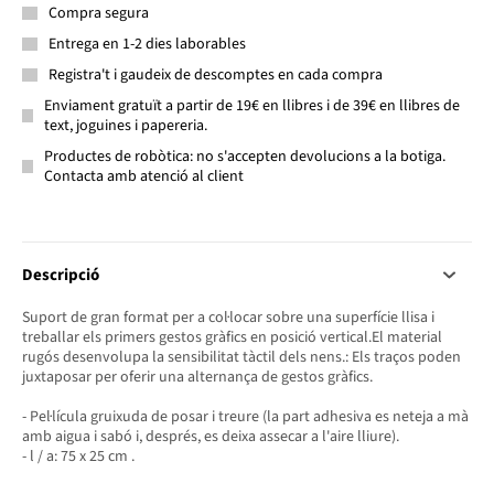
Compra segura
Entrega en 1-2 dies laborables
Registra't i gaudeix de descomptes en cada compra
Enviament gratuït a partir de 19€ en llibres i de 39€ en llibres de
text, joguines i papereria.
Productes de robòtica: no s'accepten devolucions a la botiga.
Contacta amb atenció al client
Descripció
Suport de gran format per a col·locar sobre una superfície llisa i
treballar els primers gestos gràfics en posició vertical.El material
rugós desenvolupa la sensibilitat tàctil dels nens.: Els traços poden
juxtaposar per oferir una alternança de gestos gràfics.
- Pel·lícula gruixuda de posar i treure (la part adhesiva es neteja a mà
amb aigua i sabó i, després, es deixa assecar a l'aire lliure).
- l / a: 75 x 25 cm .