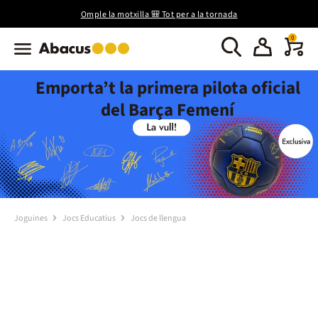
Omple la motxilla 🎒 Tot per a la tornada
0
Emporta’t la primera pilota oficial
del Barça Femení
Joguines
Jocs Educatius
Jocs de llengua