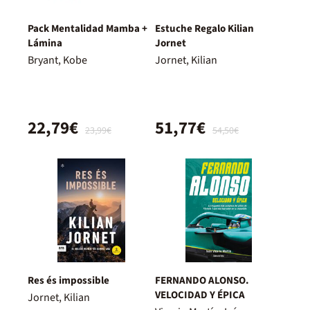
Pack Mentalidad Mamba +
Estuche Regalo Kilian
Lámina
Jornet
Bryant, Kobe
Jornet, Kilian
22,79€
51,77€
23,99€
54,50€
Res és impossible
FERNANDO ALONSO.
VELOCIDAD Y ÉPICA
Jornet, Kilian