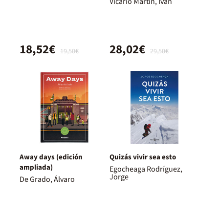
Vicario Martín, Iván
18,52€
28,02€
19,50€
29,50€
Away days (edición
Quizás vivir sea esto
ampliada)
Egocheaga Rodríguez,
Jorge
De Grado, Álvaro