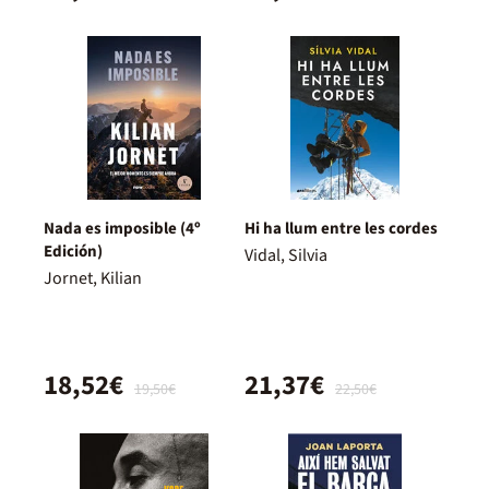
Nada es imposible (4º
Hi ha llum entre les cordes
Edición)
Vidal, Silvia
Jornet, Kilian
18,52€
21,37€
19,50€
22,50€