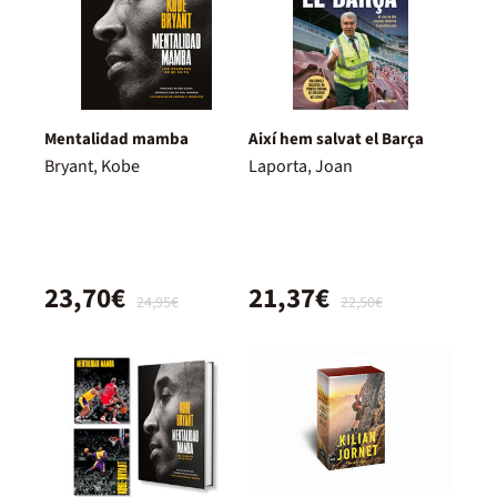
Mentalidad mamba
Així hem salvat el Barça
Bryant, Kobe
Laporta, Joan
23,70€
21,37€
24,95€
22,50€