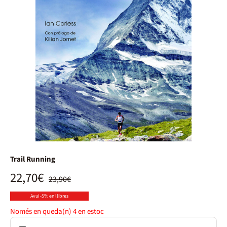
Trail Running
22,70€
23,90€
Avui -5% en llibres
Només en queda(n)
4
en estoc