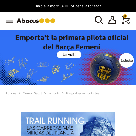
Omple la motxilla 🎒 Tot per a la tornada
0
Emporta’t la primera pilota oficial
del Barça Femení
Llibres
Cuina i Salut
Esports
Biografies esportistes