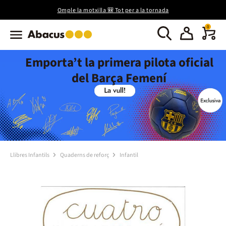
Omple la motxilla 🎒 Tot per a la tornada
0
Emporta’t la primera pilota oficial
del Barça Femení
Llibres Infantils
Quaderns de reforç
Infantil