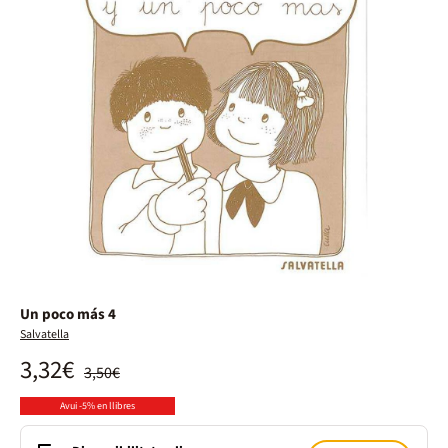
Un poco más 4
Salvatella
3,32€
3,50€
Avui -5% en llibres