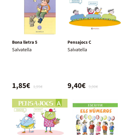
Bona lletra 5
Pensajocs C
Salvatella
Salvatella
1,85€
9,40€
1,95€
9,90€