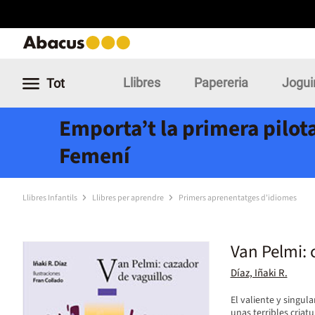
Llibres
Papereria
Jogui
Tot
Emporta’t la primera pilota
Femení
Llibres Infantils
Llibres per aprendre
Primers aprenentatges d'idiomes
Van Pelmi: 
Díaz, Iñaki R.
El valiente y singu
unas terribles cria