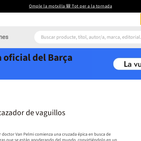
Omple la motxilla 🎒 Tot per a la tornada
nes
 oficial del Barça
cazador de vaguillos
lar doctor Van Pelmi comienza una cruzada épica en busca de
turas que se están apoderando del mundo, convirtiéndolo en un