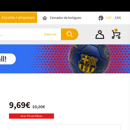
Escoles i empreses
Cercador de botigues
CAT
CAS
0
Esborrar
9,69€
10,20€
Avui -5% en llibres