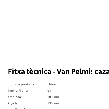
Fitxa tècnica - Van Pelmi: caz
Tipus de producte:
Llibre
Pàgines/Fulls:
64
Amplada:
200 mm
Alçada:
135 mm