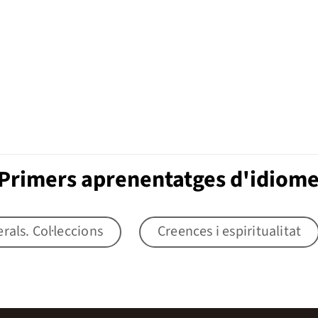
 Primers aprenentatges d'idiom
als. Col·leccions
Creences i espiritualitat