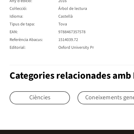
Any d'edició:
2016
Col·lecció:
Árbol de lectura
Idioma:
Castellà
Tipus de tapa:
Tova
EAN:
9788467357578
Referència Abacus:
1514039.72
Editorial:
Oxford University Pr
Categories relacionades amb
Ciències
Coneixements gener