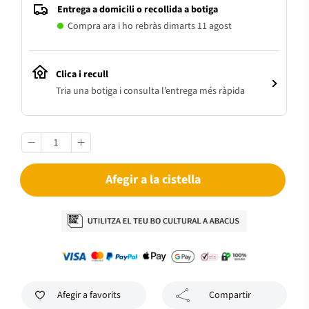
Entrega a domicili o recollida a botiga
Compra ara i ho rebràs dimarts 11 agost
Clica i recull
Tria una botiga i consulta l’entrega més ràpida
Afegir a la cistella
Afegir a favorits
Compartir