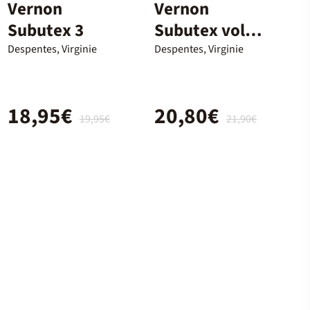
Vernon
Vernon
Subutex 3
Subutex vol.
III
Despentes, Virginie
Despentes, Virginie
18,95€
20,80€
19,95€
21,90€