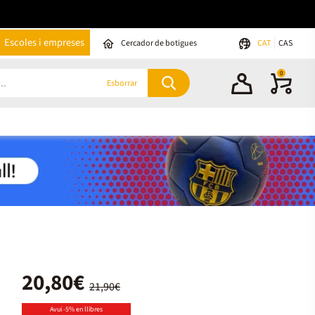
Escoles i empreses
Cercador de botigues
CAT
CAS
0
Esborrar
20,80€
21,90€
Avui -5% en llibres