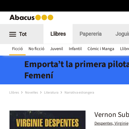
Llibres
Papereria
Jogui
Tot
Ficció
No ficció
Juvenil
Infantil
Còmic i Manga
Llibr
Emporta’t la primera pilota
Femení
Llibres
Novel·les
Literatura
Narrativa estrangera
Vernon Sub
Despentes, Virginie