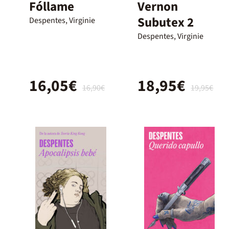
Fóllame
Vernon
Subutex 2
Despentes, Virginie
Despentes, Virginie
16,05€
18,95€
16,90€
19,95€