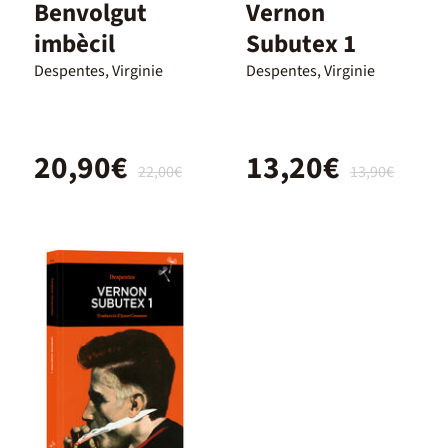
Benvolgut
Vernon
imbècil
Subutex 1
Despentes, Virginie
Despentes, Virginie
20,90€
13,20€
22,00€
13,90€