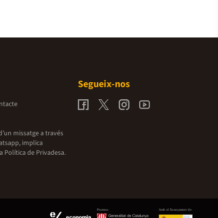
Segueix-nos
ntacte
d’un missatge a través
atsapp, implica
la
Política de Privadesa.
Promou:
Amb el finançament de: