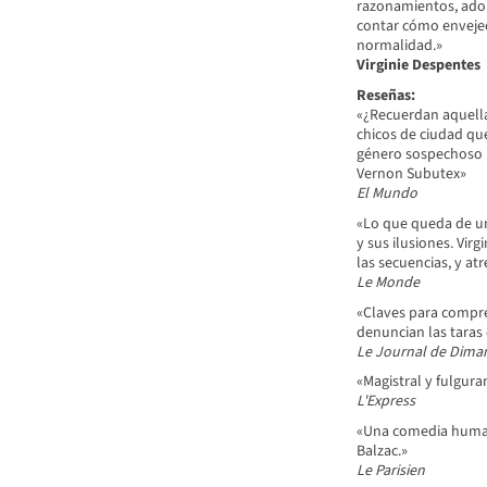
razonamientos, adop
contar cómo envejece
normalidad.»
Virginie Despentes
Reseñas:
«¿Recuerdan aquella
chicos de ciudad que
género sospechoso h
Vernon Subutex»
El Mundo
«Lo que queda de un
y sus ilusiones. Vir
las secuencias, y at
Le Monde
«Claves para compre
denuncian las taras 
Le Journal de Dima
«Magistral y fulgura
L'Express
«Una comedia human
Balzac.»
Le Parisien