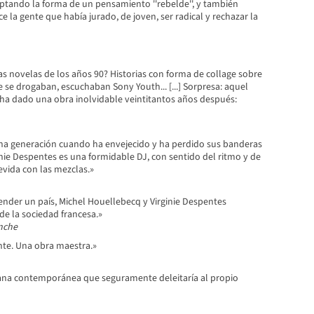
tando la forma de un pensamiento ''rebelde'', y también
 la gente que había jurado, de joven, ser radical y rechazar la
s novelas de los años 90? Historias con forma de collage sobre
 se drogaban, escuchaban Sony Youth... [...] Sorpresa: aquel
a dado una obra inolvidable veintitantos años después:
a generación cuando ha envejecido y ha perdido sus banderas
ginie Despentes es una formidable DJ, con sentido del ritmo y de
revida con las mezclas.»
nder un país, Michel Houellebecq y Virginie Despentes
de la sociedad francesa.»
nche
nte. Una obra maestra.»
a contemporánea que seguramente deleitaría al propio