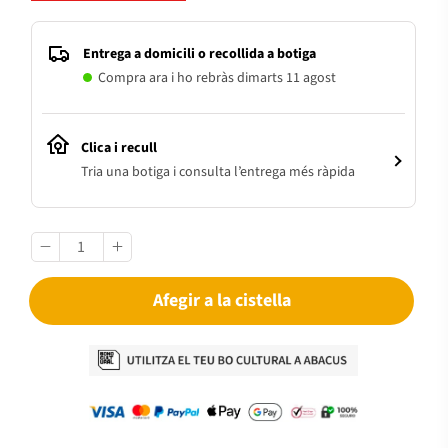
Entrega a domicili o recollida a botiga
Compra ara i ho rebràs dimarts 11 agost
Clica i recull
Tria una botiga i consulta l’entrega més ràpida
Afegir a la cistella