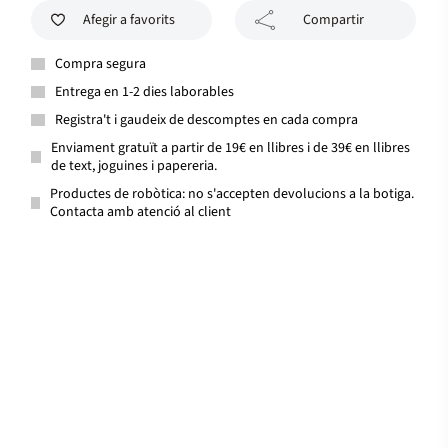
Afegir a favorits
Compartir
Compra segura
Entrega en 1-2 dies laborables
Registra't i gaudeix de descomptes en cada compra
Enviament gratuït a partir de 19€ en llibres i de 39€ en llibres
de text, joguines i papereria.
Productes de robòtica: no s'accepten devolucions a la botiga.
Contacta amb atenció al client