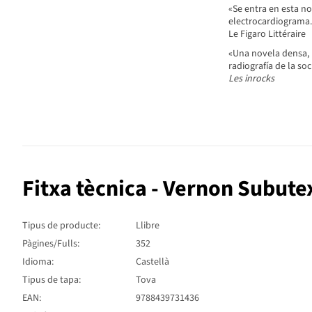
«Se entra en esta n
electrocardiograma.
Le Figaro Littéraire
«Una novela densa, 
radiografía de la s
Les inrocks
Fitxa tècnica - Vernon Subute
Tipus de producte:
Llibre
Pàgines/Fulls:
352
Idioma:
Castellà
Tipus de tapa:
Tova
EAN:
9788439731436