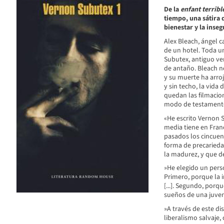
De la
enfant terribl
tiempo, una sátira 
bienestar y la inse
Alex Bleach, ángel c
de un hotel. Toda u
Subutex, antiguo v
de antaño. Bleach no
y su muerte ha arroja
y sin techo, la vida
quedan las filmacio
modo de testament
«He escrito Vernon 
media tiene en Franci
pasados los cincuen
forma de precarieda
la madurez, y que de
»He elegido un perso
Primero, porque la i
[...]. Segundo, porq
sueños de una juvent
»A través de este di
liberalismo salvaje