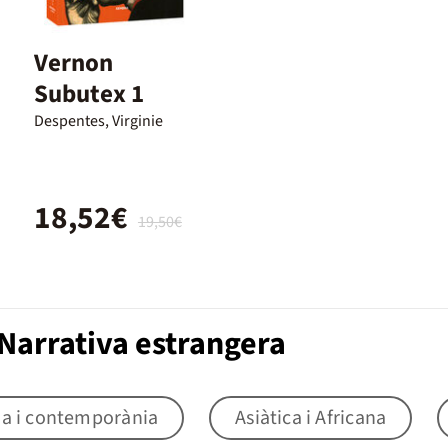
Vernon
Subutex 1
Despentes, Virginie
18,52€
19,50€
Narrativa estrangera
na i contemporània
Asiàtica i Africana