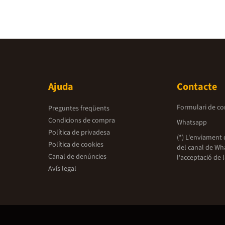
Ajuda
Contacte
Formulari de co
Preguntes freqüents
Condicions de compra
Whatsapp
Política de privadesa
(*) L'enviament 
Política de cookies
del canal de Wh
Canal de denúncies
l'acceptació de 
Avís legal