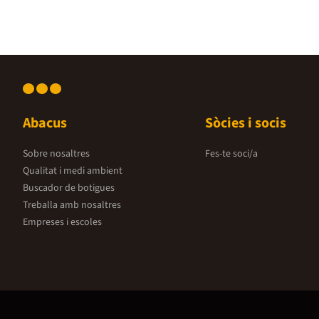
Abacus
Sòcies i socis
Sobre nosaltres
Fes-te soci/a
Qualitat i medi ambient
Buscador de botigues
Treballa amb nosaltres
Empreses i escoles