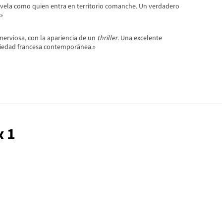
ovela como quien entra en territorio comanche. Un verdadero
»
nerviosa, con la apariencia de un
thriller
. Una excelente
ociedad francesa contemporánea.»
x 1