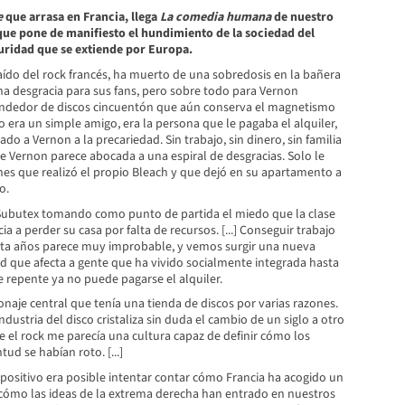
e
que arrasa en Francia, llega
La
comedia
humana
de nuestro
que pone de manifiesto el hundimiento de la sociedad del
guridad que se extiende por Europa.
aído del rock francés, ha muerto de una sobredosis en la bañera
na desgracia para sus fans, pero sobre todo para Vernon
endedor de discos cincuentón que aún conserva el magnetismo
 era un simple amigo, era la persona que le pagaba el alquiler,
do a Vernon a la precariedad. Sin trabajo, sin dinero, sin familia
 de Vernon parece abocada a una espiral de desgracias. Solo le
nes que realizó el propio Bleach y que dejó en su apartamento a
o.
Subutex tomando como punto de partida el miedo que la clase
a a perder su casa por falta de recursos. [...] Conseguir trabajo
ta años parece muy improbable, y vemos surgir una nueva
d que afecta a gente que ha vivido socialmente integrada hasta
 repente ya no puede pagarse el alquiler.
naje central que tenía una tienda de discos por varias razones.
ndustria del disco cristaliza sin duda el cambio de un siglo a otro
ue el rock me parecía una cultura capaz de definir cómo los
ud se habían roto. [...]
spositivo era posible intentar contar cómo Francia ha acogido un
, cómo las ideas de la extrema derecha han entrado en nuestros