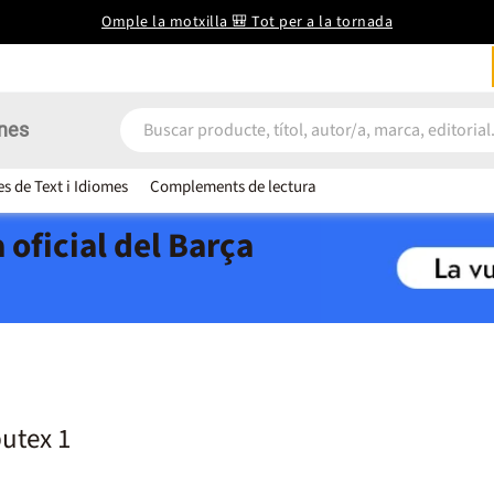
Omple la motxilla 🎒 Tot per a la tornada
nes
es de Text i Idiomes
Complements de lectura
 oficial del Barça
utex 1