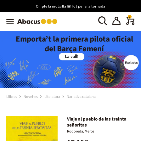
Omple la motxilla 🎒 Tot per a la tornada
0
Emporta’t la primera pilota oficial
del Barça Femení
Llibres
Novel·les
Literatura
Narrativa catalana
Viaje al pueblo de las treinta
señoritas
Rodoreda, Mercè