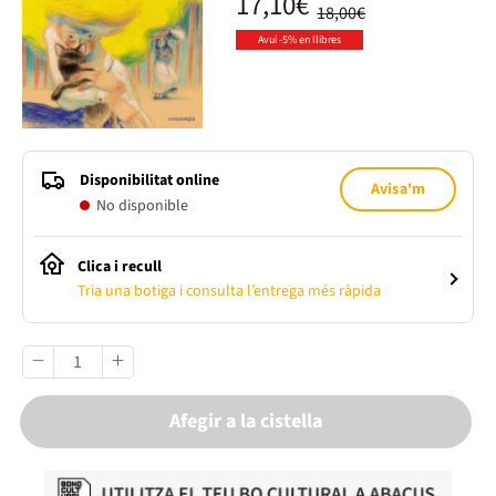
17,10€
18,00€
Avui -5% en llibres
Disponibilitat online
Avisa'm
No disponible
Clica i recull
Tria una botiga i consulta l’entrega més ràpida
Afegir a la cistella