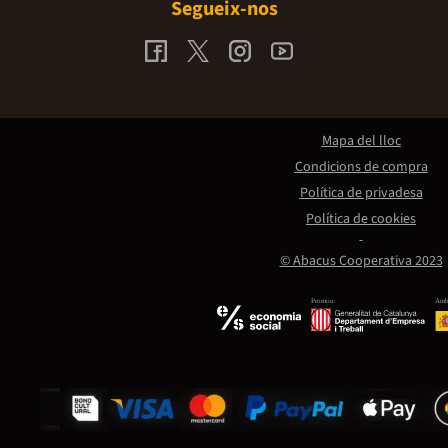
Segueix-nos
Mapa del lloc
Condicions de compra
Política de privadesa
Política de cookies
© Abacus Cooperativa 2023
Promou:
Amb 