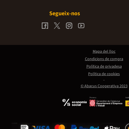
Segueix-nos
Mapa del lloc
Condicions de compra
Política de privadesa
Política de cookies
© Abacus Cooperativa 2023
Promou:
Amb 