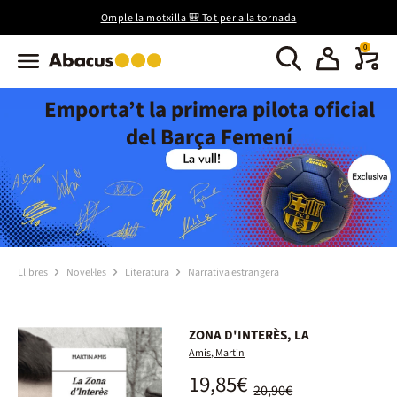
Omple la motxilla 🎒 Tot per a la tornada
0
Emporta’t la primera pilota oficial
del Barça Femení
Llibres
Novel·les
Literatura
Narrativa estrangera
ZONA D'INTERÈS, LA
Amis, Martin
19,85€
20,90€