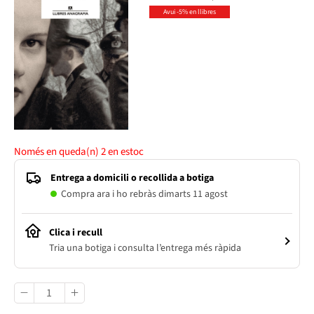
Avui -5% en llibres
Només en queda(n)
2
en estoc
Entrega a domicili o recollida a botiga
Compra ara i ho rebràs dimarts 11 agost
Clica i recull
Tria una botiga i consulta l’entrega més ràpida