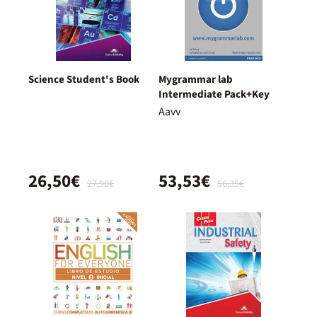
Science Student's Book
Mygrammar lab
Intermediate Pack+Key
Aavv
26,50€
53,53€
27,90€
56,35€