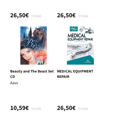
26,50€
26,50€
27,90€
27,90€
Beauty and The Beast Set
MEDICAL EQUIPMENT
CD
REPAIR
Aavv
10,59€
26,50€
11,15€
27,90€