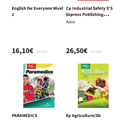
English for Everyone Nivel
Cp Industrial Safety S'S
2
Express Publishing
9781471587658
Aavv
16,10€
26,50€
16,95€
27,90€
PARAMEDICS
Ep Agriculture/Sb