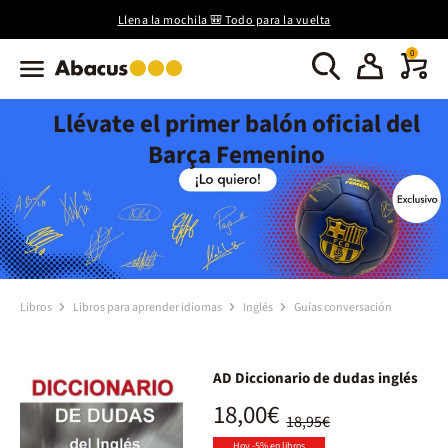
Llena la mochila 🎒 Todo para la vuelta
0
Llévate el primer balón oficial del
Barça Femenino
Libros
Libros para aprender idiomas
Inglés
Guías conversación
AD Diccionario de dudas inglés
18,00€
18,95€
Hoy -5% en libros