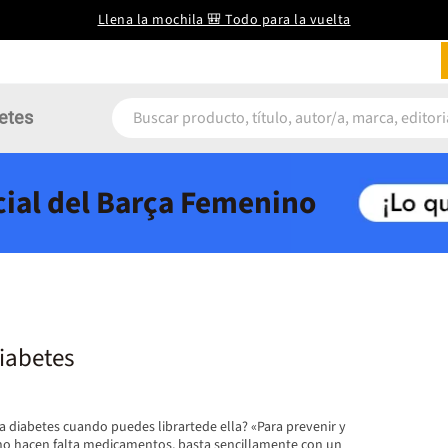
Llena la mochila 🎒 Todo para la vuelta
etes
icial del Barça Femenino
diabetes
a diabetes cuando puedes librartede ella? «Para prevenir y
s no hacen falta medicamentos, basta sencillamente con un