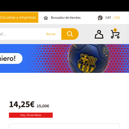
Escuelas y empresas
Buscador de tiendas
CAT
CAS
0
Borrar
14,25€
15,00€
Hoy -5% en libros