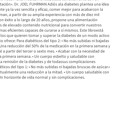
tación». Dr. JOEL FUHRMAN Adiós ala diabetes plantea una idea
te ya la vez sencilla y eficaz, comer mejor para acabarcon la
rman, a partir de su amplia experiencia con más de diez mil
on éxito a lo largo de 20 años, propone una alimentación
 de elevado contenido nutricional para convertir nuestros
as eficientes capaces de curarse a sí mismos. Este libroestá
los que quieren tomar y superar la diabetes de un modo activo
to ofrece: Para diabéticos del tipo 2: • No más subidas ni bajadas
• Una reducción del 50% de la medicación en la primera semana y
l a partir del tercer o sexto mes. • Acabar con la necesidad de
 la primera semana. • Un cuerpo esbelto y saludable con
La remisión de la diabetes y de todassus complicaciones
éticos del tipo 1: • No más subidas ni bajadas bruscas de azúcar.•
itualmente una reducción a la mitad. • Un cuerpo saludable con
Un horizonte de vida normal y sin complicaciones.