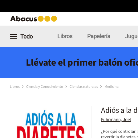
Libros
Papelería
Jugu
Todo
Llévate el primer balón of
Libros
Ciencia y Conocimiento
Ciencias naturales
Medicina
Adiós a la 
Fuhrmann, Joel
¿Por qué controlar l
revertir la diabete