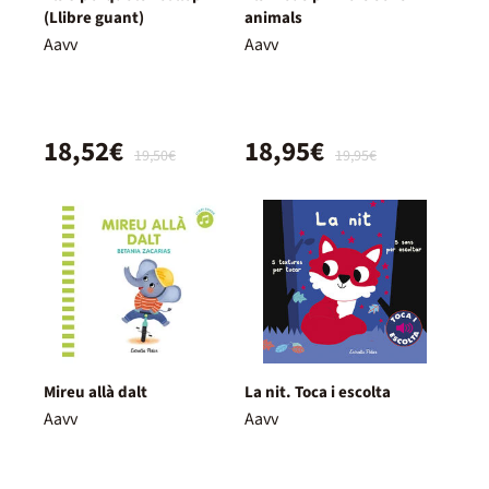
(Llibre guant)
animals
Aavv
Aavv
18,52€
18,95€
19,50€
19,95€
Mireu allà dalt
La nit. Toca i escolta
Aavv
Aavv