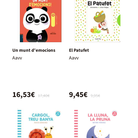
Un munt d'emocions
El Patufet
Aavv
Aavv
16,53€
9,45€
17,40€
9,95€