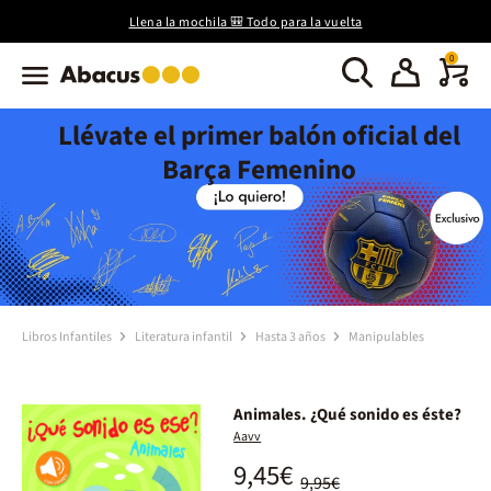
Llena la mochila 🎒 Todo para la vuelta
0
Llévate el primer balón oficial del
Barça Femenino
Libros Infantiles
Literatura infantil
Hasta 3 años
Manipulables
Animales. ¿Qué sonido es éste?
Aavv
9,45€
9,95€