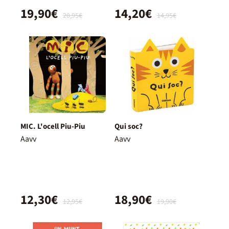
19,90€
14,20€
20,95€
14,95€
MIC. L'ocell Piu-Piu
Qui soc?
Aavv
Aavv
12,30€
18,90€
12,95€
19,90€