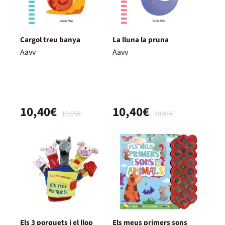
Cargol treu banya
La lluna la pruna
Aavv
Aavv
10,40€
10,40€
10,95€
10,95€
Els 3 porquets i el llop
Els meus primers sons