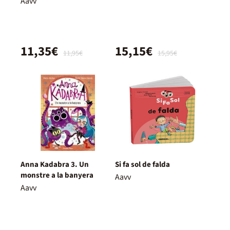
Aavv
11,35€
15,15€
11,95€
15,95€
Anna Kadabra 3. Un
Si fa sol de falda
monstre a la banyera
Aavv
Aavv