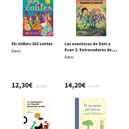
Els millors 365 contes
Las aventuras de Dani y
Evan 3. Entrenadores de
Aavv
dinosaurios
Aavv
12,30€
14,20€
12,95€
14,95€