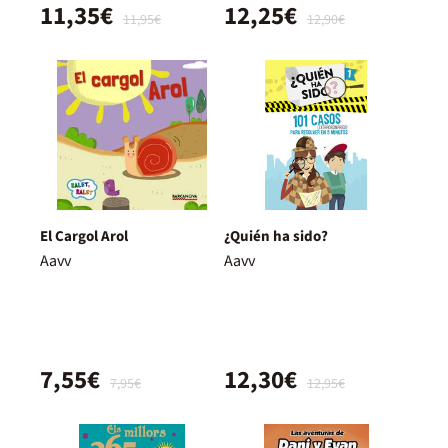
11,35€
12,25€
11,95€
12,90€
El Cargol Arol
¿Quién ha sido?
Aavv
Aavv
7,55€
12,30€
7,95€
12,95€