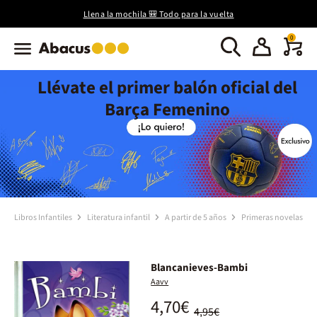
Llena la mochila 🎒 Todo para la vuelta
0
Llévate el primer balón oficial del
Barça Femenino
Libros Infantiles
Literatura infantil
A partir de 5 años
Primeras novelas
Blancanieves-Bambi
Aavv
4,70€
4,95€