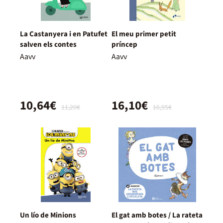
La Castanyera i en Patufet
El meu primer petit
salven els contes
príncep
Aavv
Aavv
10,64€
16,10€
11,20€
16,95€
Un lío de Minions
El gat amb botes / La rateta