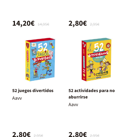
14,20€
2,80€
14,95€
2,95€
52 juegos divertidos
52 actividades para no
aburrirse
Aavv
Aavv
2,80€
2,80€
2,95€
2,95€