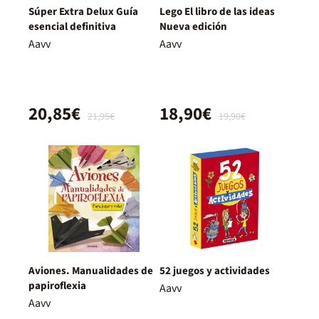
Súper Extra Delux Guía
Lego El libro de las ideas
esencial definitiva
Nueva edición
Aavv
Aavv
20,85€
18,90€
21,95€
19,90€
Aviones. Manualidades de
52 juegos y actividades
papiroflexia
Aavv
Aavv