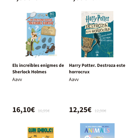
Els increïbles enigmes de
Harry Potter. Destroza este
Sherlock Holmes
horrocrux
Aavv
Aavv
16,10€
12,25€
16,95€
12,90€