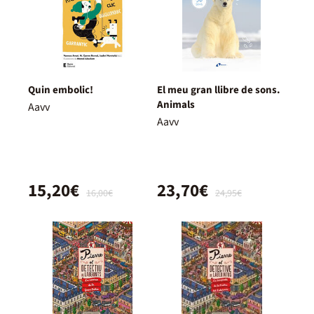
Quin embolic!
El meu gran llibre de sons.
Animals
Aavv
Aavv
15,20€
23,70€
16,00€
24,95€