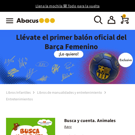
Llena la mochila 🎒 Todo para la vuelta
0
Llévate el primer balón oficial del
Barça Femenino
Libros Infantiles
Libros de manualidades y entretenimiento
Entretenimientos
Busca y cuenta. Animales
Aavv