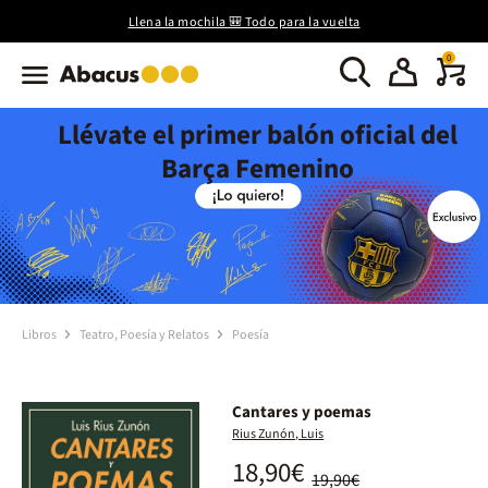
Llena la mochila 🎒 Todo para la vuelta
0
Llévate el primer balón oficial del
Barça Femenino
Libros
Teatro, Poesía y Relatos
Poesía
Cantares y poemas
Rius Zunón, Luis
18,90€
19,90€