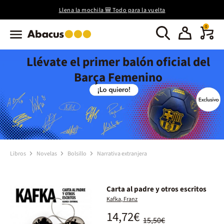
Llena la mochila 🎒 Todo para la vuelta
0
Llévate el primer balón oficial del
Barça Femenino
Libros
Novelas
Bolsillo
Narrativa extranjera
Carta al padre y otros escritos
Kafka, Franz
14,72€
15,50€