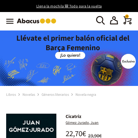
Llena la mochila 🎒 Todo para la vuelta
0
Llévate el primer balón oficial del
Barça Femenino
Libros
Novelas
Géneros literarios
Novela negra
Cicatriz
Gómez-Jurado, Juan
22,70€
23,90€