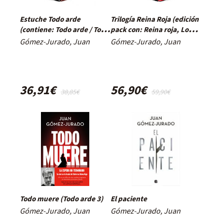
Estuche Todo arde
Trilogía Reina Roja (edición
(contiene: Todo arde / Todo
pack con: Reina roja, Loba
vuelve / Todo muere)
negra, Rey blanco)
Gómez-Jurado, Juan
Gómez-Jurado, Juan
(Antonia Scott)
36,91€
56,90€
38,85€
59,90€
Todo muere (Todo arde 3)
El paciente
Gómez-Jurado, Juan
Gómez-Jurado, Juan