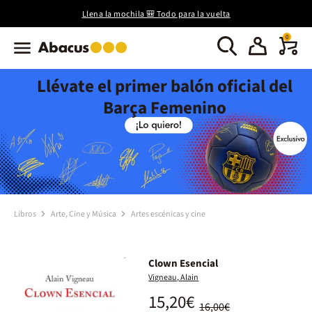
Llena la mochila 🎒 Todo para la vuelta
0
Llévate el primer balón oficial del
Barça Femenino
Libros
Arte, Cine y Música
Artes escénicas y cine
Clown Esencial
Vigneau, Alain
15,20€
16,00€