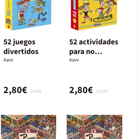
52 juegos
52 actividades
divertidos
para no
aburrirse
Aavv
Aavv
2,80€
2,80€
2,95€
2,95€