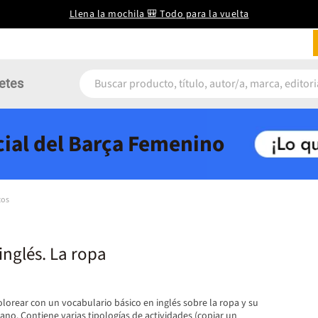
Llena la mochila 🎒 Todo para la vuelta
etes
icial del Barça Femenino
tos
inglés. La ropa
lorear con un vocabulario básico en inglés sobre la ropa y su
lano. Contiene varias tipologías de actividades (copiar un