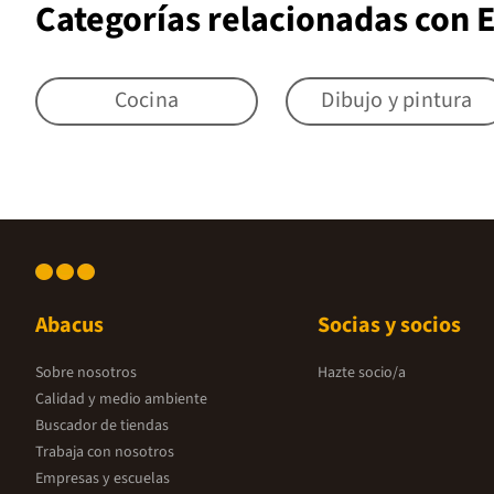
Categorías relacionadas con 
Cocina
Dibujo y pintura
Abacus
Socias y socios
Sobre nosotros
Hazte socio/a
Calidad y medio ambiente
Buscador de tiendas
Trabaja con nosotros
Empresas y escuelas