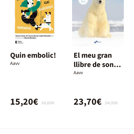
Quin embolic!
El meu gran
llibre de sons.
Aavv
Animals
Aavv
15,20€
23,70€
16,00€
24,95€