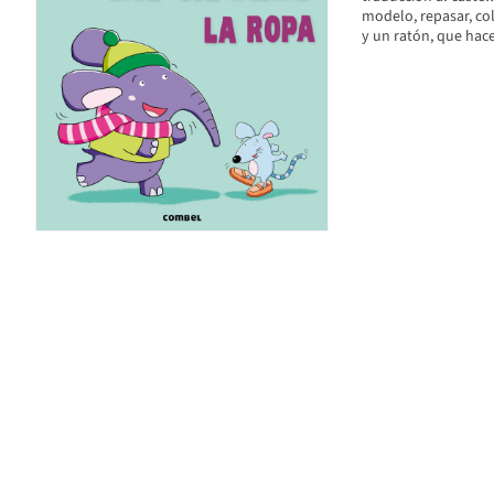
modelo, repasar, col
y un ratón, que hace