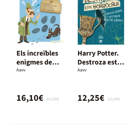
Els increïbles
Harry Potter.
enigmes de
Destroza este
Sherlock
horrocrux
Aavv
Aavv
Holmes
16,10€
12,25€
16,95€
12,90€