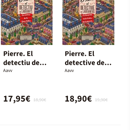
Pierre. El
Pierre. El
detectiu de
detective de
laberints
laberintos
Aavv
Aavv
17,95€
18,90€
18,90€
19,90€