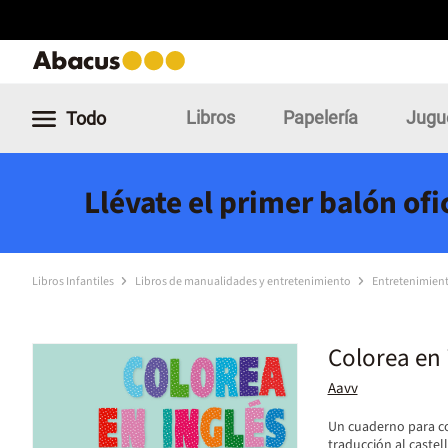
Libros
Papelería
Jugu
Todo
Llévate el primer balón of
Libros Infantiles
Libros de manualidades y entretenimiento
Entretenimien
Colorea en 
Aavv
Un cuaderno para co
traducción al castel