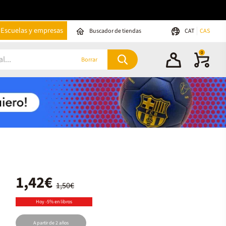
Escuelas y empresas
Buscador de tiendas
CAT
CAS
0
Borrar
1,42€
1,50€
Hoy -5% en libros
A partir de 2 años